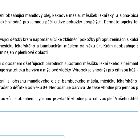
í obsahující mandlový olej, kakaové másla, měsíček lékařský a alpha-bisab
aké vhodné pro jemnou péči citlivé pokožky dospělých. Dermatologicky te
vující dětský krém napomáhající ke zklidnění pokožky při opruzeninách s ka
 měsíčku lékařského a bambuckým máslem od věku 0+. Krém neobsahuje pa
 nejen v plenkové oblasti.
 s obsahem ošetřujících přírodních substancí měsíčku lékařského a heřmánk
e syntetická barviva a mýdlové vločky. Výrobek je vhodný i pro citlivou kůži
ení a obsahu mandlového oleje, bambuckého másla, měsíčku lékařského a 
 Vašeho děťátka od věku 0+. Neobsahuje barviva. Je také vhodné pro jemnou pé
ou vůní a obsahem glycerinu je zvláště vhodné pro citlivou pleť Vašeho dítět