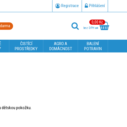
Registrace
Přihlášení
0,00 Kč
zdarma
bez DPH
É
ČISTÍCÍ
AGRO A
BALENÍ
Y
PROSTŘEDKY
DOMÁCNOST
POTRAVIN
ou dětskou pokožku.