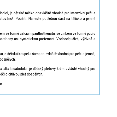
olol, je dětské mléko obzvláště vhodné pro intenzivní péči a
stováno! Použití: Naneste potřebou část na tělíčko a jemně
lciem ve formě calcium panthothenátu, se zinkem ve formě pudru
rabeny ani syntetickou parfemaci. Vodoodpudivá, výživná a
u je dětská koupel a šampon zvláště vhodná pro péči o jemné,
 dospělých.
alfa-bisabololu je dětský pleťový krém zvláště vhodný pro
či o citlivou pleť dospělých.
e.