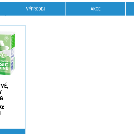
VÝPRODEJ
AKCE
TVÉ,
Y
 G
Kč
H