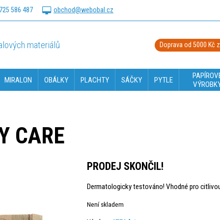
725 586 487
obchod@webobal.cz
lových materiálů
Doprava od 5000 Kč 
PAPÍROV
MIRALON
OBÁLKY
PLACHTY
SÁČKY
PYTLE
VÝROBK
Y CARE
PRODEJ SKONČIL!
Dermatologicky testováno! Vhodné pro citliv
Není skladem