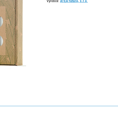
Výrobce:
ATEA future, s.r.o.