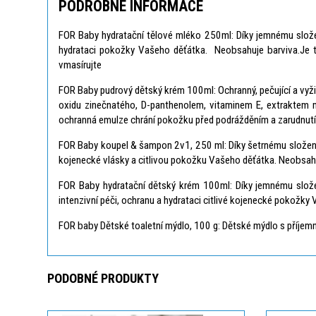
PODROBNÉ INFORMACE
FOR Baby hydratační tělové mléko 250ml: Díky jemnému složen
hydrataci pokožky Vašeho děťátka. Neobsahuje barviva.Je t
vmasírujte
FOR Baby pudrový dětský krém 100ml: Ochranný, pečující a vyži
oxidu zinečnatého, D-panthenolem, vitaminem E, extraktem
ochranná emulze chrání pokožku před podrážděním a zarudnutím
FOR Baby koupel & šampon 2v1, 250 ml: Díky šetrnému složení
kojenecké vlásky a citlivou pokožku Vašeho děťátka. Neobsahuj
FOR Baby hydratační dětský krém 100ml: Díky jemnému slož
intenzivní péči, ochranu a hydrataci citlivé kojenecké pokožky
FOR baby Dětské toaletní mýdlo, 100 g: Dětské mýdlo s příjemn
PODOBNÉ PRODUKTY