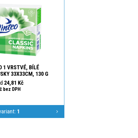
O 1 VRSTVÉ, BÍLÉ
SKY 33X33CM, 130 G
od
24,81 Kč
Kč bez DPH
variant:
1