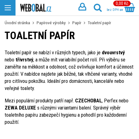
0,00 Kč
bez DPH
Úvodní stránka
Papírové výrobky
Papír
Toaletní papír
TOALETNÍ PAPÍR
Toaletní papír se nabízí v různých typech, jako je
dvouvrstvý
nebo
třivrstvý
, a může mít variabilní počet rolí. Při výběru se
zaměřte na měkkost a odolnost, což ovlivňuje komfort a účinnost
použití. V nabídce najdete jak běžné, tak vlhčené varianty, vhodné
pro citlivou pokožku. Ideální pro domácnosti, kanceláře nebo
veřejné toalety.
Mezi populární produkty patří např.
CZECHOBAL
, Perfex nebo
ZEWA DELUXE
s různými variantami balení. Správný výběr
toaletního papíru zabezpečí hygienu a pohodlí pro každodenní
použití.