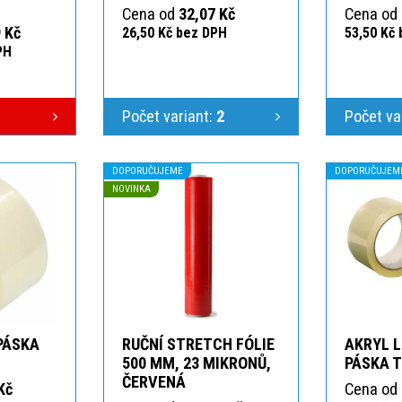
Cena od
32,07 Kč
Cena od
 Kč
26,50 Kč bez DPH
53,50 Kč
PH
Počet variant:
2
Počet va
DOPORUČUJEME
DOPORUČUJEM
NOVINKA
 PÁSKA
RUČNÍ STRETCH FÓLIE
AKRYL L
T
500 MM, 23 MIKRONŮ,
PÁSKA 
ČERVENÁ
Kč
Cena od