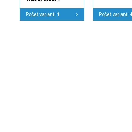
Počet variant:
1
Počet variant:
KONTAKTUJTE N
Jsme Vám k dispoz
725 586 487