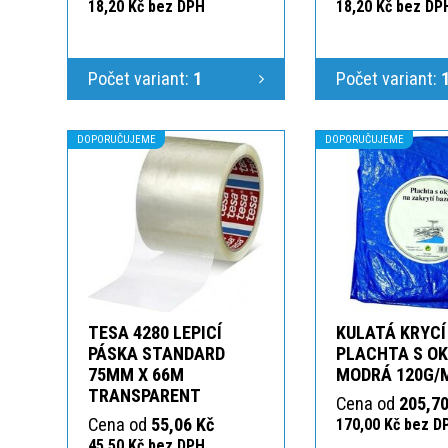
18,20 Kč bez DPH
18,20 Kč bez DP
Počet variant:
1
Počet variant:
DOPORUČUJEME
DOPORUČUJEME
TESA 4280 LEPICÍ
KULATÁ KRYCÍ
PÁSKA STANDARD
PLACHTA S O
75MM X 66M
MODRÁ 120G/
TRANSPARENT
Cena od
205,70
Cena od
55,06 Kč
170,00 Kč bez D
45,50 Kč bez DPH