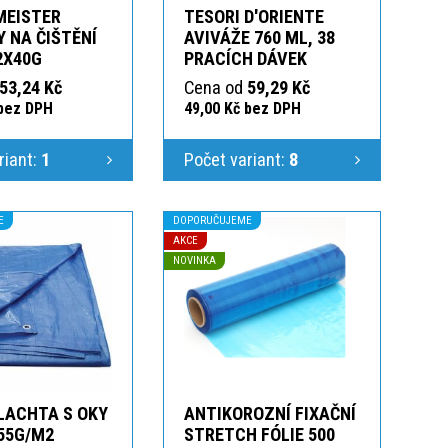
MEISTER
TESORI D'ORIENTE
 NA ČIŠTĚNÍ
AVIVÁŽE 760 ML, 38
2X40G
PRACÍCH DÁVEK
53,24 Kč
Cena od
59,29 Kč
 bez DPH
49,00 Kč bez DPH
riant:
1
Počet variant:
8
E
DOPORUČUJEME
AKCE
NOVINKA
LACHTA S OKY
ANTIKOROZNÍ FIXAČNÍ
55G/M2
STRETCH FÓLIE 500