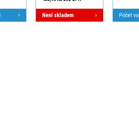
4
Není skladem
Počet va
ÁS
VŠE O NÁKUPU
O NÁS
ici
Po-Pá 7:00-15:30
Obchodní podmínky
Kontakt
Možnosti dopravy
Zakázková
Možnosti platby
Články