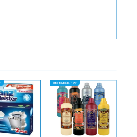
E
DOPORUČUJEME