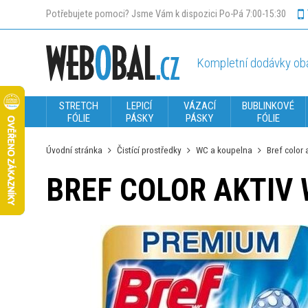
Potřebujete pomoci? Jsme Vám k dispozici Po-Pá 7:00-15:30
Kompletní dodávky oba
STRETCH
LEPICÍ
VÁZACÍ
BUBLINKOVÉ
FÓLIE
PÁSKY
PÁSKY
FÓLIE
Úvodní stránka
Čistící prostředky
WC a koupelna
Bref color a
BREF COLOR AKTIV 