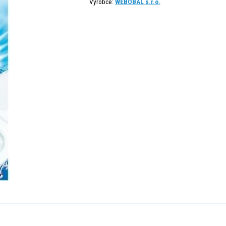
Výrobce:
WEBOBAL s.r.o.