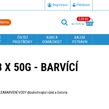
Registrace
Přihlášení
0,00 Kč
zdarma
bez DPH
É
ČISTÍCÍ
AGRO A
BALENÍ
Y
PROSTŘEDKY
DOMÁCNOST
POTRAVIN
 X 50G - BARVÍCÍ
ZABARVENÍ VODY dlouhotrvající vůně a čistota