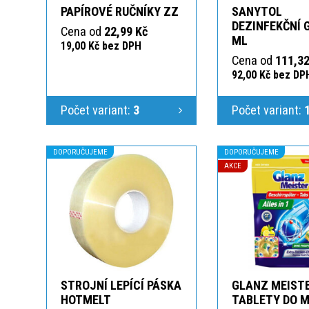
PAPÍROVÉ RUČNÍKY ZZ
SANYTOL
DEZINFEKČNÍ 
Cena od
22,99 Kč
ML
19,00 Kč bez DPH
Cena od
111,32
92,00 Kč bez DP
Počet variant:
3
Počet variant:
DOPORUČUJEME
DOPORUČUJEME
AKCE
STROJNÍ LEPÍCÍ PÁSKA
GLANZ MEIST
HOTMELT
TABLETY DO M