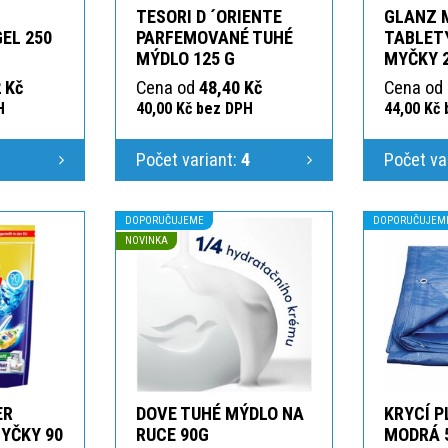
TESORI D ´ORIENTE
GLANZ 
GEL 250
PARFEMOVANÉ TUHÉ
TABLETY
MÝDLO 125 G
MYČKY 
 Kč
Cena od
48,40 Kč
Cena od
H
40,00 Kč bez DPH
44,00 Kč
1
Počet variant:
4
Počet va
DOPORUČUJEME
DOPORUČUJEM
NOVINKA
ER
DOVE TUHÉ MÝDLO NA
KRYCÍ P
YČKY 90
RUCE 90G
MODRÁ 