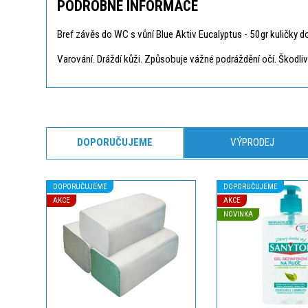
PODROBNÉ INFORMACE
Bref závěs do WC s vůní Blue Aktiv Eucalyptus - 50gr kuličky do 
Varování. Dráždí kůži. Způsobuje vážné podráždění očí. Škodli
DOPORUČUJEME
VÝPRODEJ
DOPORUČUJEME
DOPORUČUJEME
AKCE
AKCE
NOVINKA