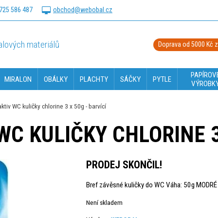
725 586 487
obchod@webobal.cz
lových materiálů
Doprava od 5000 Kč 
PAPÍROV
MIRALON
OBÁLKY
PLACHTY
SÁČKY
PYTLE
VÝROBK
ktiv WC kuličky chlorine 3 x 50g - barvící
WC KULIČKY CHLORINE 3
PRODEJ SKONČIL!
Bref závěsné kuličky do WC Váha: 50g MODRÉ 
Není skladem