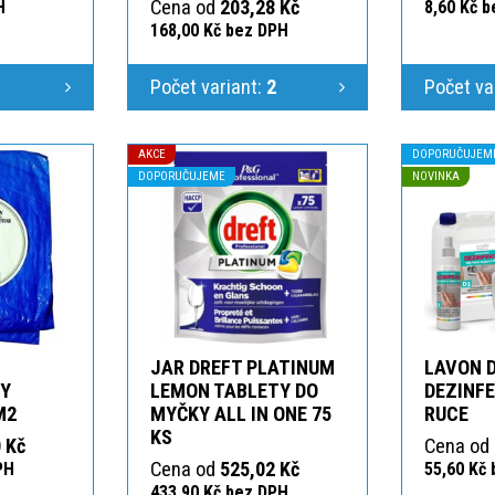
Cena od
203,28 Kč
H
8,60 Kč 
168,00 Kč bez DPH
1
Počet variant:
2
Počet va
AKCE
DOPORUČUJEM
DOPORUČUJEME
NOVINKA
JAR DREFT PLATINUM
LAVON 
KY
LEMON TABLETY DO
DEZINFE
M2
MYČKY ALL IN ONE 75
RUCE
KS
 Kč
Cena od
Cena od
525,02 Kč
PH
55,60 Kč
433,90 Kč bez DPH