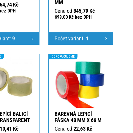
MM
64,74 Kč
Cena od
845,79 Kč
 bez DPH
699,00 Kč bez DPH
riant:
9
Počet variant:
1
E
DOPORUČUJEME
EPÍCÍ BALICÍ
BAREVNÁ LEPICÍ
TRANSPARENT
PÁSKA 48 MM X 66 M
10,41 Kč
Cena od
22,63 Kč