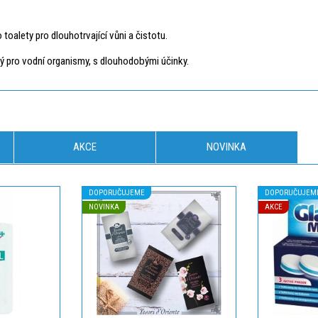
toalety pro dlouhotrvající vůni a čistotu.
vý pro vodní organismy, s dlouhodobými účinky.
AKCE
NOVINKA
DOPORUČUJEME
DOPORUČUJEM
NOVINKA
AKCE