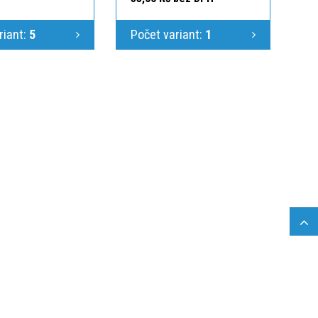
riant:
5
Počet variant:
1
 výroba