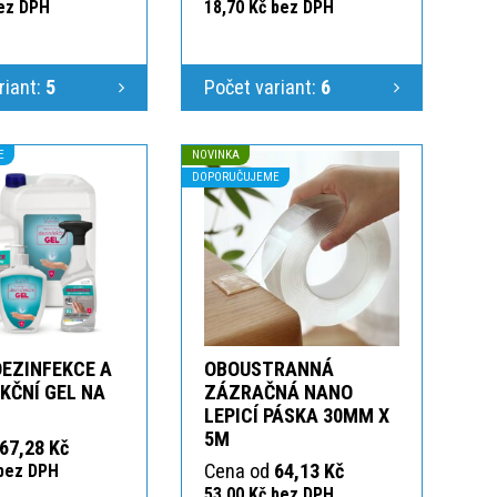
bez DPH
18,70 Kč bez DPH
riant:
5
Počet variant:
6
E
NOVINKA
DOPORUČUJEME
DEZINFEKCE A
OBOUSTRANNÁ
KČNÍ GEL NA
ZÁZRAČNÁ NANO
LEPICÍ PÁSKA 30MM X
5M
67,28 Kč
Cena od
64,13 Kč
 bez DPH
53,00 Kč bez DPH