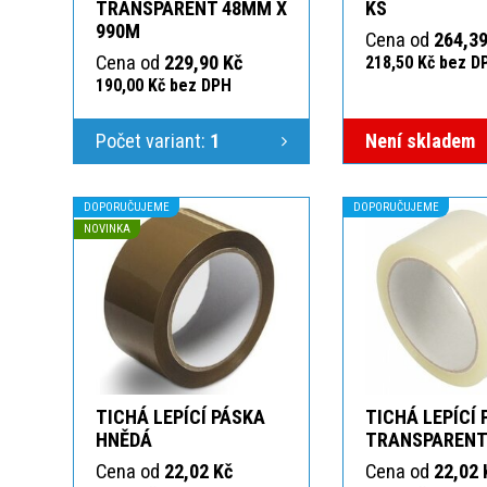
TRANSPARENT 48MM X
KS
990M
Cena od
264,39
Cena od
229,90 Kč
218,50 Kč bez D
190,00 Kč bez DPH
Počet variant:
1
Není skladem
DOPORUČUJEME
DOPORUČUJEME
NOVINKA
TICHÁ LEPÍCÍ PÁSKA
TICHÁ LEPÍCÍ
HNĚDÁ
TRANSPAREN
Cena od
22,02 Kč
Cena od
22,02 