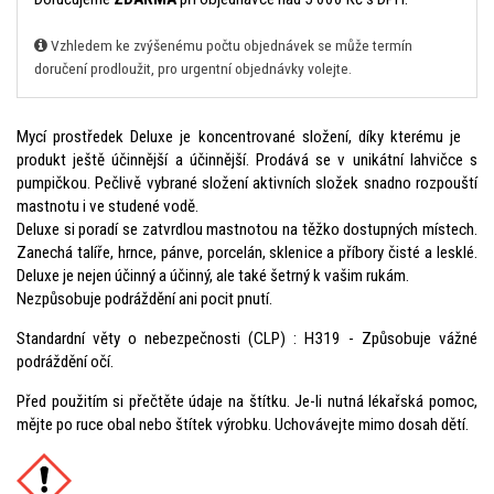
Vzhledem ke zvýšenému počtu objednávek se může termín
doručení prodloužit, pro urgentní objednávky volejte.
Mycí prostředek Deluxe je koncentrované složení, díky kterému je
produkt ještě účinnější a účinnější. Prodává se v unikátní lahvičce s
pumpičkou. Pečlivě vybrané složení aktivních složek snadno rozpouští
mastnotu i ve studené vodě.
Deluxe si poradí se zatvrdlou mastnotou na těžko dostupných místech.
Zanechá talíře, hrnce, pánve, porcelán, sklenice a příbory čisté a lesklé.
Deluxe je nejen účinný a účinný, ale také šetrný k vašim rukám.
Nezpůsobuje podráždění ani pocit pnutí.
Standardní věty o nebezpečnosti (CLP) : H319 - Způsobuje vážné
podráždění očí.
Před použitím si přečtěte údaje na štítku. Je-li nutná lékařská pomoc,
mějte po ruce obal nebo štítek výrobku. Uchovávejte mimo dosah dětí.