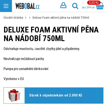
0,00 Kč
bez DPH
Úvodní stránka
Deluxe Foam aktivní pěna na nádobí 750ml
DELUXE FOAM AKTIVNÍ PĚNA
NA NÁDOBÍ 750ML
Odstraňuje mastnotu, zaschlé zbytky jídel a připáleniny.
Neutralizuje nežádoucí pachy
Pumpa pro usnadnění dávkování
Vyrobeno v EU
Dárek k objednávkám od 2.000 Kč