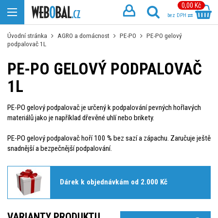
0,00 Kč
bez DPH
Úvodní stránka
AGRO a domácnost
PE-PO
PE-PO gelový
podpalovač 1L
PE-PO GELOVÝ PODPALOVAČ
1L
PE-PO gelový podpalovač je určený k podpalování pevných hořlavých
materiálů jako je například dřevěné uhlí nebo brikety.
PE-PO gelový podpalovač hoří 100 % bez sazí a zápachu. Zaručuje ještě
snadnější a bezpečnější podpalování.
Dárek k objednávkám od 2.000 Kč
VARIANTY PRODUKTU