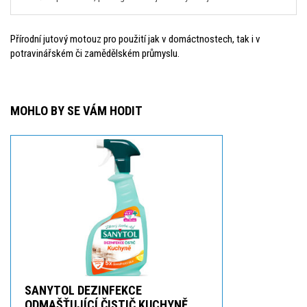
Přírodní jutový motouz pro použití jak v domáctnostech, tak i v
potravinářském či zamědělském průmyslu.
MOHLO BY SE VÁM HODIT
SANYTOL DEZINFEKCE
ODMAŠŤUJÍCÍ ČISTIČ KUCHYNĚ