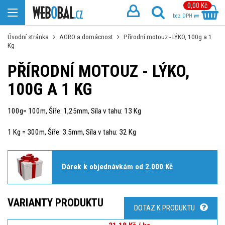
0,00 Kč
bez DPH
Úvodní stránka
AGRO a domácnost
Přírodní motouz - LÝKO, 100g a 1
Kg
PŘÍRODNÍ MOTOUZ - LÝKO,
100G A 1 KG
100g= 100m, Šíře: 1,25mm, Síla v tahu: 13 Kg
1 Kg = 300m, Šíře: 3.5mm, Síla v tahu: 32 Kg
Dárek k objednávkám od 2.000 Kč
VARIANTY PRODUKTU
DOTAZ K PRODUKTU