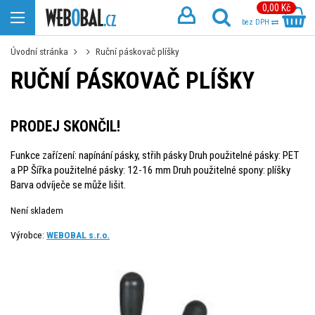
0,00 Kč
bez DPH
Úvodní stránka
Ruční páskovač plíšky
RUČNÍ PÁSKOVAČ PLÍŠKY
PRODEJ SKONČIL!
Funkce zařízení: napínání pásky, střih pásky Druh použitelné pásky: PET
a PP Šířka použitelné pásky: 12-16 mm Druh použitelné spony: plíšky
Barva odvíječe se může lišit.
Není skladem
Výrobce:
WEBOBAL s.r.o.