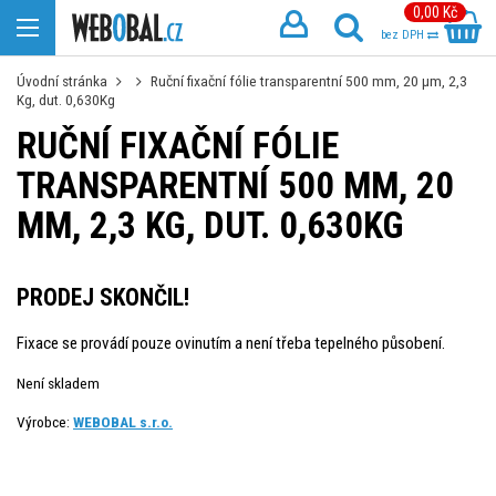
0,00 Kč
bez DPH
Úvodní stránka
Ruční fixační fólie transparentní 500 mm, 20 µm, 2,3
Kg, dut. 0,630Kg
RUČNÍ FIXAČNÍ FÓLIE
TRANSPARENTNÍ 500 MM, 20
ΜM, 2,3 KG, DUT. 0,630KG
PRODEJ SKONČIL!
Fixace se provádí pouze ovinutím a není třeba tepelného působení.
Není skladem
Výrobce:
WEBOBAL s.r.o.