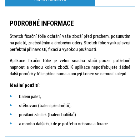
PODROBNÉ INFORMACE
Stretch fixační fólie ochrání vaše zboží před prachem, posunutím
na paletě, znečištěním a drobnými oděry. Stretch fólie vynikají svojí
perfektní přilnavostí, fixací a vysokou pružností.
Aplikace fixační fólie je velmi snadná stačí pouze potřebně
napnout a ovinou kolem zboží. K aplikace nepotřebujete žádné
další pomůcky fólie přilne sama a ani její konec se nemusí zalepit.
Ideální použití:
balení palet,
stěhování (balení předmětů),
posílání zásilek (balení balíčků)
a mnoho dalších, kde je potřeba ochrana a fixace.