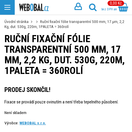
0,00 Kč
bez DPH
Úvodní stránka
Ruční fixační fólie transparentní 500 mm, 17 µm, 2,2
Kg, dut. 530g, 220m, 1PALETA = 360rolí
RUČNÍ FIXAČNÍ FÓLIE
TRANSPARENTNÍ 500 MM, 17
ΜM, 2,2 KG, DUT. 530G, 220M,
1PALETA = 360ROLÍ
PRODEJ SKONČIL!
Fixace se provádí pouze ovinutím a není třeba tepelného působení.
Není skladem
Výrobce:
WEBOBAL s.r.o.