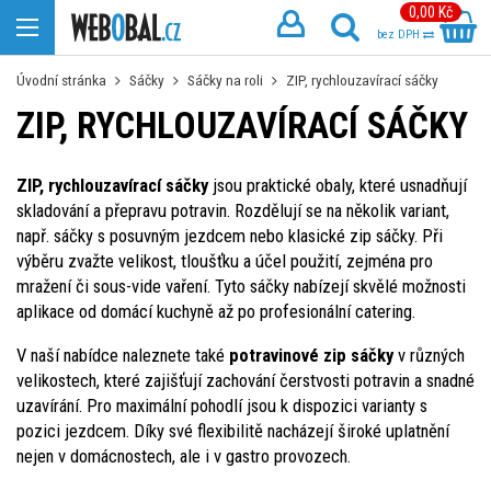
0,00 Kč
bez DPH
Úvodní stránka
Sáčky
Sáčky na roli
ZIP, rychlouzavírací sáčky
ZIP, RYCHLOUZAVÍRACÍ SÁČKY
ZIP, rychlouzavírací sáčky
jsou praktické obaly, které usnadňují
skladování a přepravu potravin. Rozdělují se na několik variant,
např. sáčky s posuvným jezdcem nebo klasické zip sáčky. Při
výběru zvažte velikost, tloušťku a účel použití, zejména pro
mražení či sous-vide vaření. Tyto sáčky nabízejí skvělé možnosti
aplikace od domácí kuchyně až po profesionální catering.
V naší nabídce naleznete také
potravinové zip sáčky
v různých
velikostech, které zajišťují zachování čerstvosti potravin a snadné
uzavírání. Pro maximální pohodlí jsou k dispozici varianty s
pozici jezdcem. Díky své flexibilitě nacházejí široké uplatnění
nejen v domácnostech, ale i v gastro provozech.