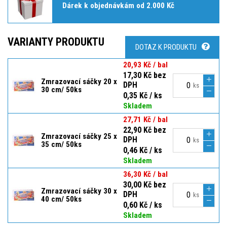
Dárek k objednávkám od 2.000 Kč
VARIANTY PRODUKTU
DOTAZ K PRODUKTU
20,93 Kč / bal
17,30 Kč bez
Zmrazovací sáčky 20 x
DPH
ks
30 cm/ 50ks
0,35 Kč / ks
Skladem
27,71 Kč / bal
22,90 Kč bez
Zmrazovací sáčky 25 x
DPH
ks
35 cm/ 50ks
0,46 Kč / ks
Skladem
36,30 Kč / bal
30,00 Kč bez
Zmrazovací sáčky 30 x
DPH
ks
40 cm/ 50ks
0,60 Kč / ks
Skladem