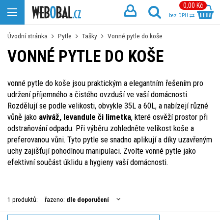
0,00 Kč
bez DPH
Úvodní stránka
Pytle
Tašky
Vonné pytle do koše
VONNÉ PYTLE DO KOŠE
vonné pytle do koše jsou praktickým a elegantním řešením pro
udržení příjemného a čistého ovzduší ve vaší domácnosti.
Rozdělují se podle velikosti, obvykle 35L a 60L, a nabízejí různé
vůně jako
aviváž, levandule či limetka
, které osvěží prostor při
odstraňování odpadu. Při výběru zohledněte velikost koše a
preferovanou vůni. Tyto pytle se snadno aplikují a díky uzavřeným
uchy zajišťují pohodlnou manipulaci. Zvolte vonné pytle jako
efektivní součást úklidu a hygieny vaší domácnosti.
1 produktů:
řazeno:
dle doporučení