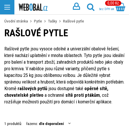
0,00 Kč
bez DPH
Úvodní stránka
Pytle
Tašky
Rašlové pytle
RAŠLOVÉ PYTLE
Rašlové pytle jsou vysoce odolné a univerzální obalové řešení,
které nachází uplatnění v mnoha oblastech. Tyto pytle jsou ideální
pro balení a transport zboží, zahradních produktů nebo jako obaly
pro krmiva. V nabídce jsou různé varianty, přičemž pytle s
kapacitou 25 kg jsou oblíbenou volbou. Je důležité vybrat
správnou velikost a hrubost, která odpovídá konkrétním potřebám.
Kromě
rašlových pytlů
jsou dostupné také
opěrné sítě,
chovatelské pletivo
a ochranné
sítě proti ptákům
, což
rozšiřuje možnosti použití pro domácí i komerční aplikace.
1 produktů:
řazeno:
dle doporučení