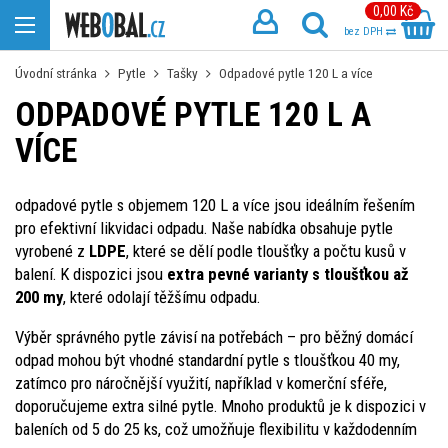
0,00 Kč
bez DPH
Úvodní stránka
Pytle
Tašky
Odpadové pytle 120 L a více
ODPADOVÉ PYTLE 120 L A
VÍCE
odpadové pytle s objemem 120 L a více jsou ideálním řešením
pro efektivní likvidaci odpadu. Naše nabídka obsahuje pytle
vyrobené z
LDPE
, které se dělí podle tloušťky a počtu kusů v
balení. K dispozici jsou
extra pevné varianty s tloušťkou až
200 my
, které odolají těžšímu odpadu.
Výběr správného pytle závisí na potřebách – pro běžný domácí
odpad mohou být vhodné standardní pytle s tloušťkou 40 my,
zatímco pro náročnější využití, například v komerční sféře,
doporučujeme extra silné pytle. Mnoho produktů je k dispozici v
baleních od 5 do 25 ks, což umožňuje flexibilitu v každodenním