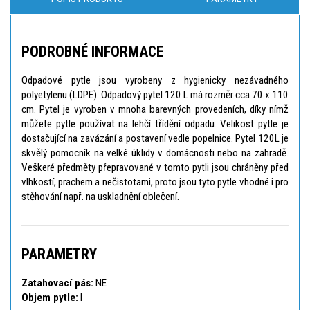
PODROBNÉ INFORMACE
Odpadové pytle jsou vyrobeny z hygienicky nezávadného
polyetylenu (LDPE). Odpadový pytel 120 L má rozměr cca 70 x 110
cm. Pytel je vyroben v mnoha barevných provedeních, díky nímž
můžete pytle používat na lehčí třídění odpadu. Velikost pytle je
dostačující na zavázání a postavení vedle popelnice. Pytel 120L je
skvělý pomocník na velké úklidy v domácnosti nebo na zahradě.
Veškeré předměty přepravované v tomto pytli jsou chráněny před
vlhkostí, prachem a nečistotami, proto jsou tyto pytle vhodné i pro
stěhování např. na uskladnění oblečení.
PARAMETRY
Zatahovací pás:
NE
Objem pytle:
l