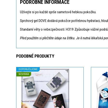
PODROBNÉ INFORMACE
Užívejte si po každé sprše sametově hebkou pokožku.
Sprchový gel DOVE dodává pokožce potřebnou hydrataci, hloubko
Standarní věty o vebezpečnosti: H319 Způsobuje vážné podráž
Před použitím si přečtěte údaje na štítku. Je-li nutná lékařská 
PODOBNÉ PRODUKTY
DOPORUČUJEME
NOVINKA