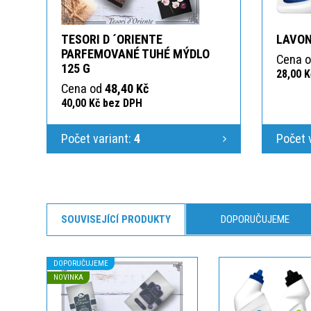
TESORI D ´ORIENTE
LAVON
PARFEMOVANÉ TUHÉ MÝDLO
Cena 
125 G
28,00 
Cena od
48,40 Kč
40,00 Kč bez DPH
Počet variant:
4
Počet 
SOUVISEJÍCÍ PRODUKTY
DOPORUČUJEME
DOPORUČUJEME
NOVINKA