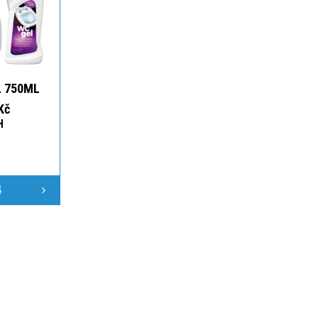
 750ML
Kč
H
4