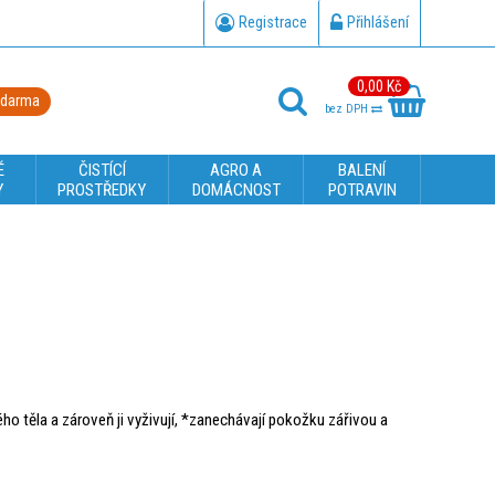
Registrace
Přihlášení
0,00 Kč
zdarma
bez DPH
É
ČISTÍCÍ
AGRO A
BALENÍ
Y
PROSTŘEDKY
DOMÁCNOST
POTRAVIN
o těla a zároveň ji vyživují, *zanechávají pokožku zářivou a