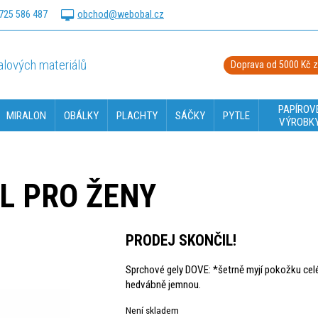
725 586 487
obchod@webobal.cz
lových materiálů
Doprava od 5000 Kč 
PAPÍROV
MIRALON
OBÁLKY
PLACHTY
SÁČKY
PYTLE
VÝROBK
L PRO ŽENY
PRODEJ SKONČIL!
Sprchové gely DOVE: *šetrně myjí pokožku celéh
hedvábně jemnou.
Není skladem