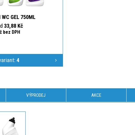
 WC GEL 750ML
od
33,88 Kč
Kč bez DPH
variant:
4
VÝPRODEJ
AKCE