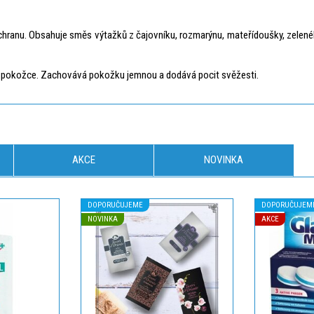
ochranu. Obsahuje směs výtažků z čajovníku, rozmarýnu, mateřídoušky, zelen
it pokožce. Zachovává pokožku jemnou a dodává pocit svěžesti.
AKCE
NOVINKA
DOPORUČUJEME
DOPORUČUJEM
NOVINKA
AKCE