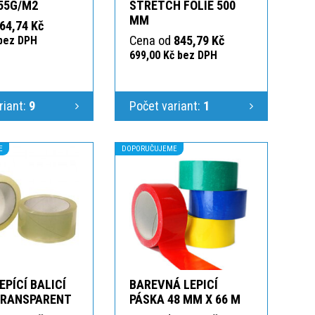
55G/M2
STRETCH FÓLIE 500
MM
64,74 Kč
Cena od
845,79 Kč
 bez DPH
699,00 Kč bez DPH
riant:
9
Počet variant:
1
E
DOPORUČUJEME
EPÍCÍ BALICÍ
BAREVNÁ LEPICÍ
TRANSPARENT
PÁSKA 48 MM X 66 M