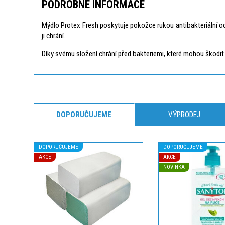
PODROBNÉ INFORMACE
Mýdlo Protex Fresh poskytuje pokožce rukou antibakteriální 
ji chrání.
Díky svému složení chrání před bakteriemi, které mohou škod
DOPORUČUJEME
VÝPRODEJ
DOPORUČUJEME
DOPORUČUJEME
AKCE
AKCE
NOVINKA