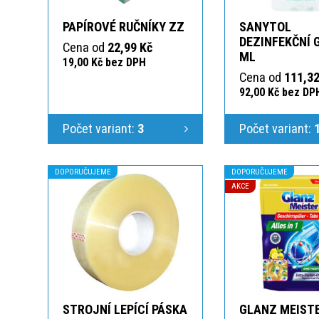
PAPÍROVÉ RUČNÍKY ZZ
SANYTOL
DEZINFEKČNÍ 
Cena od
22,99 Kč
ML
19,00 Kč bez DPH
Cena od
111,32
92,00 Kč bez DP
Počet variant:
3
Počet variant:
DOPORUČUJEME
DOPORUČUJEME
AKCE
STROJNÍ LEPÍCÍ PÁSKA
GLANZ MEIST