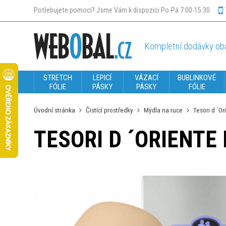
Potřebujete pomoci? Jsme Vám k dispozici Po-Pá 7:00-15:30
Kompletní dodávky oba
STRETCH
LEPICÍ
VÁZACÍ
BUBLINKOVÉ
FÓLIE
PÁSKY
PÁSKY
FÓLIE
Úvodní stránka
Čistící prostředky
Mýdla na ruce
Tesori d ´O
TESORI D ´ORIENTE