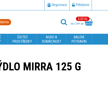
Registrace
Přihlášení
0,00 Kč
zdarma
bez DPH
É
ČISTÍCÍ
AGRO A
BALENÍ
Y
PROSTŘEDKY
DOMÁCNOST
POTRAVIN
DLO MIRRA 125 G