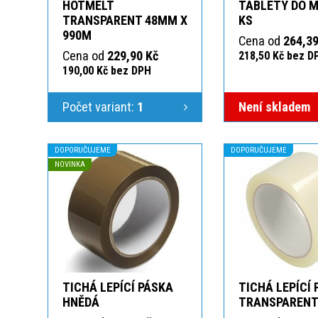
HOTMELT
TABLETY DO M
TRANSPARENT 48MM X
KS
990M
Cena od
264,39
Cena od
229,90 Kč
218,50 Kč bez D
190,00 Kč bez DPH
Počet variant:
1
Není skladem
DOPORUČUJEME
DOPORUČUJEME
NOVINKA
TICHÁ LEPÍCÍ PÁSKA
TICHÁ LEPÍCÍ
HNĚDÁ
TRANSPAREN