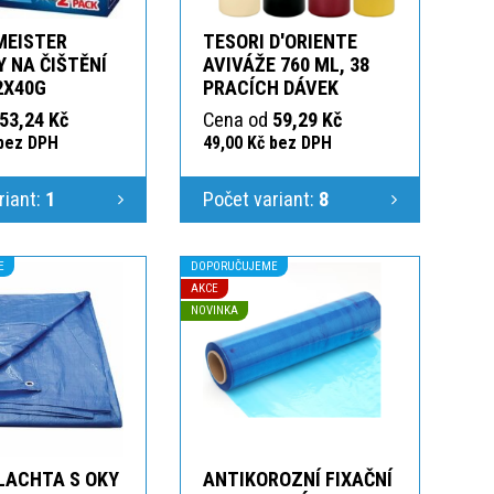
MEISTER
TESORI D'ORIENTE
 NA ČIŠTĚNÍ
AVIVÁŽE 760 ML, 38
2X40G
PRACÍCH DÁVEK
53,24 Kč
Cena od
59,29 Kč
 bez DPH
49,00 Kč bez DPH
riant:
1
Počet variant:
8
E
DOPORUČUJEME
AKCE
NOVINKA
LACHTA S OKY
ANTIKOROZNÍ FIXAČNÍ