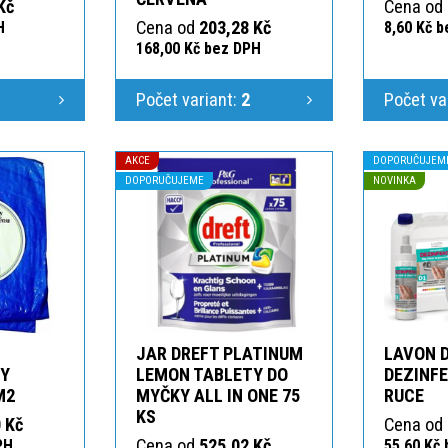
Kč
Cena od
Cena od
203,28 Kč
H
8,60 Kč 
168,00 Kč bez DPH
1
Počet variant:
2
Počet va
AKCE
DOPORUČUJEM
DOPORUČUJEME
NOVINKA
JAR DREFT PLATINUM
LAVON 
KY
LEMON TABLETY DO
DEZINFE
M2
MYČKY ALL IN ONE 75
RUCE
KS
 Kč
Cena od
Cena od
525,02 Kč
PH
55,60 Kč