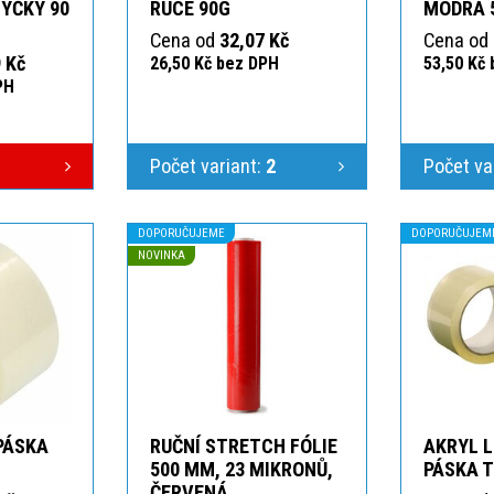
YČKY 90
RUCE 90G
MODRÁ 
Cena od
32,07 Kč
Cena od
 Kč
26,50 Kč bez DPH
53,50 Kč
PH
Počet variant:
2
Počet va
DOPORUČUJEME
DOPORUČUJEM
NOVINKA
 PÁSKA
RUČNÍ STRETCH FÓLIE
AKRYL L
T
500 MM, 23 MIKRONŮ,
PÁSKA 
ČERVENÁ