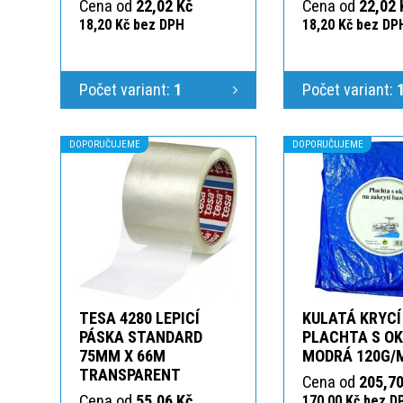
Cena od
22,02 Kč
Cena od
22,02 
18,20 Kč bez DPH
18,20 Kč bez DP
Počet variant:
1
Počet variant:
DOPORUČUJEME
DOPORUČUJEME
TESA 4280 LEPICÍ
KULATÁ KRYCÍ
PÁSKA STANDARD
PLACHTA S O
75MM X 66M
MODRÁ 120G/
TRANSPARENT
Cena od
205,70
Cena od
55,06 Kč
170,00 Kč bez D