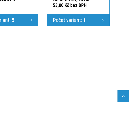
53,00 Kč bez DPH
riant:
5
Počet variant:
1
 výroba