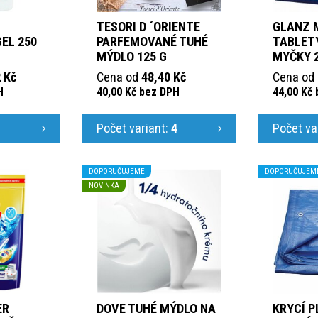
TESORI D ´ORIENTE
GLANZ 
GEL 250
PARFEMOVANÉ TUHÉ
TABLETY
MÝDLO 125 G
MYČKY 
 Kč
Cena od
48,40 Kč
Cena od
H
40,00 Kč bez DPH
44,00 Kč
1
Počet variant:
4
Počet va
DOPORUČUJEME
DOPORUČUJEM
NOVINKA
ER
DOVE TUHÉ MÝDLO NA
KRYCÍ P