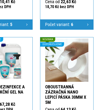
10,41 Kč
Cena od
22,63 Kč
bez DPH
18,70 Kč bez DPH
riant:
5
Počet variant:
6
E
NOVINKA
DOPORUČUJEME
DEZINFEKCE A
OBOUSTRANNÁ
KČNÍ GEL NA
ZÁZRAČNÁ NANO
LEPICÍ PÁSKA 30MM X
5M
67,28 Kč
Cena od
64,13 Kč
 bez DPH