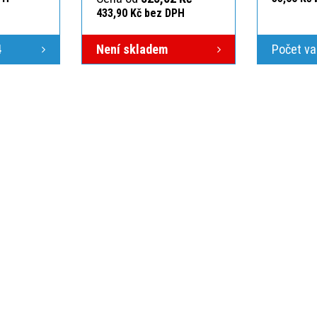
433,90 Kč bez DPH
4
Není skladem
Počet va
ÁS
VŠE O NÁKUPU
O NÁS
ici
Po-Pá 7:00-15:30
Obchodní podmínky
Kontakt
Možnosti dopravy
Zakázková