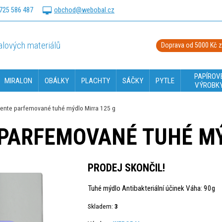
725 586 487
obchod@webobal.cz
lových materiálů
Doprava od 5000 Kč 
PAPÍROV
MIRALON
OBÁLKY
PLACHTY
SÁČKY
PYTLE
VÝROBK
riente parfemované tuhé mýdlo Mirra 125 g
 PARFEMOVANÉ TUHÉ MÝ
PRODEJ SKONČIL!
Tuhé mýdlo Antibakteriální účinek Váha: 90g
Skladem:
3