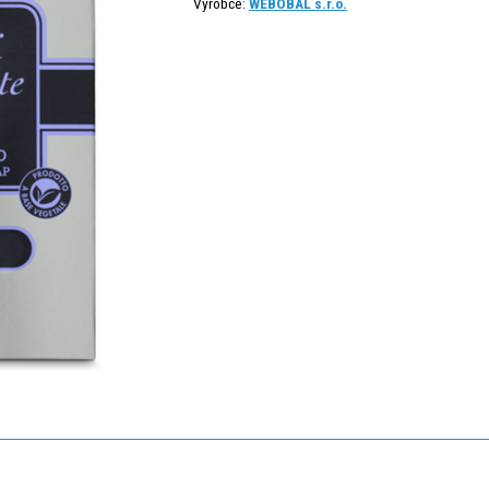
Výrobce:
WEBOBAL s.r.o.