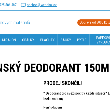
725 586 487
obchod@webobal.cz
lových materiálů
Doprava od 5000 Kč 
PAPÍROV
MIRALON
OBÁLKY
PLACHTY
SÁČKY
PYTLE
VÝROBK
NSKÝ DEODORANT 150M
PRODEJ SKONČIL!
* Deodorant pro svěží pocit v každé situaci * 
hodin ochrany
Není skladem