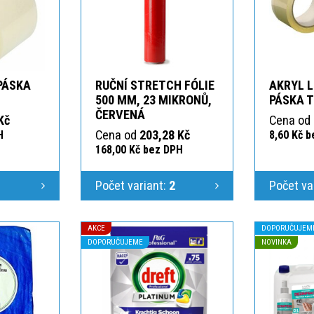
 PÁSKA
RUČNÍ STRETCH FÓLIE
AKRYL L
T
500 MM, 23 MIKRONŮ,
PÁSKA 
ČERVENÁ
Kč
Cena od
Cena od
203,28 Kč
H
8,60 Kč 
168,00 Kč bez DPH
1
Počet variant:
2
Počet va
AKCE
DOPORUČUJEM
DOPORUČUJEME
NOVINKA