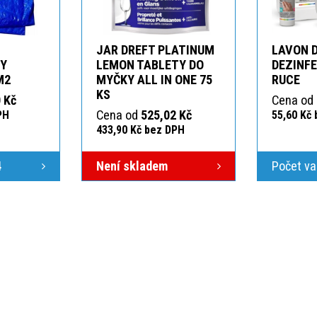
JAR DREFT PLATINUM
LAVON 
KY
LEMON TABLETY DO
DEZINFE
M2
MYČKY ALL IN ONE 75
RUCE
KS
 Kč
Cena od
Cena od
525,02 Kč
PH
55,60 Kč
433,90 Kč bez DPH
4
Není skladem
Počet va