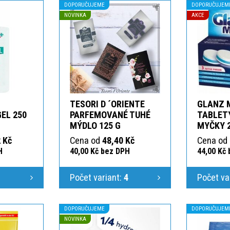
DOPORUČUJEME
DOPORUČUJEM
NOVINKA
AKCE
TESORI D ´ORIENTE
GLANZ 
GEL 250
PARFEMOVANÉ TUHÉ
TABLETY
MÝDLO 125 G
MYČKY 
 Kč
Cena od
48,40 Kč
Cena od
H
40,00 Kč bez DPH
44,00 Kč
1
Počet variant:
4
Počet va
DOPORUČUJEME
DOPORUČUJEM
NOVINKA