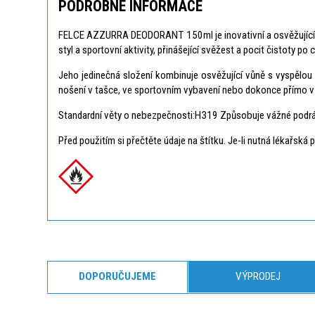
PODROBNÉ INFORMACE
FELCE AZZURRA DEODORANT 150ml je inovativní a osvěžující pro
styl a sportovní aktivity, přinášející svěžest a pocit čistoty po c
Jeho jedinečná složení kombinuje osvěžující vůně s vyspělou 
nošení v tašce, ve sportovním vybavení nebo dokonce přímo v
Standardní věty o nebezpečnosti:H319 Způsobuje vážné podráž
Před použitím si přečtěte údaje na štítku. Je-li nutná lékařsk
DOPORUČUJEME
VÝPRODEJ