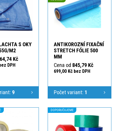
LACHTA S OKY
ANTIKOROZNÍ FIXAČNÍ
55G/M2
STRETCH FÓLIE 500
MM
64,74 Kč
Cena od
845,79 Kč
 bez DPH
699,00 Kč bez DPH
riant:
9
Počet variant:
1
E
DOPORUČUJEME