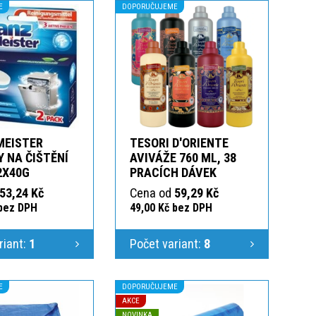
E
DOPORUČUJEME
MEISTER
TESORI D'ORIENTE
 NA ČIŠTĚNÍ
AVIVÁŽE 760 ML, 38
2X40G
PRACÍCH DÁVEK
53,24 Kč
Cena od
59,29 Kč
 bez DPH
49,00 Kč bez DPH
riant:
1
Počet variant:
8
E
DOPORUČUJEME
AKCE
NOVINKA