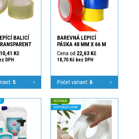
EPÍCÍ BALICÍ
BAREVNÁ LEPICÍ
TRANSPARENT
PÁSKA 48 MM X 66 M
10,41 Kč
Cena od
22,63 Kč
bez DPH
18,70 Kč bez DPH
riant:
5
Počet variant:
6
E
NOVINKA
DOPORUČUJEME