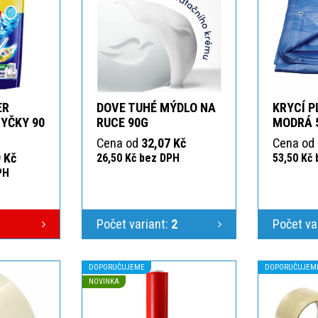
ER
DOVE TUHÉ MÝDLO NA
KRYCÍ P
YČKY 90
RUCE 90G
MODRÁ 
Cena od
32,07 Kč
Cena od
 Kč
26,50 Kč bez DPH
53,50 Kč
PH
Počet variant:
2
Počet va
DOPORUČUJEME
DOPORUČUJEM
NOVINKA