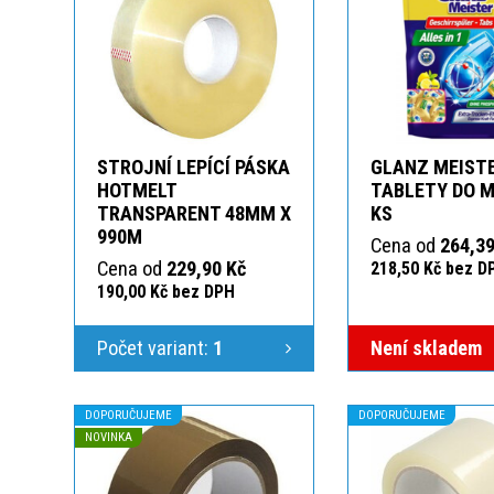
STROJNÍ LEPÍCÍ PÁSKA
GLANZ MEIST
HOTMELT
TABLETY DO M
TRANSPARENT 48MM X
KS
990M
Cena od
264,39
Cena od
229,90 Kč
218,50 Kč bez D
190,00 Kč bez DPH
Počet variant:
1
Není skladem
DOPORUČUJEME
DOPORUČUJEME
NOVINKA