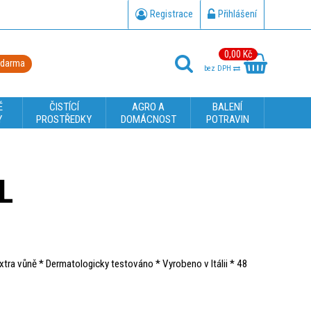
Registrace
Přihlášení
0,00 Kč
zdarma
bez DPH
É
ČISTÍCÍ
AGRO A
BALENÍ
Y
PROSTŘEDKY
DOMÁCNOST
POTRAVIN
L
Extra vůně * Dermatologicky testováno * Vyrobeno v Itálii * 48