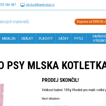
725 586 487
obchod@webobal.cz
lových materiálů
Doprava od 5000 Kč 
PAPÍROV
MIRALON
OBÁLKY
PLACHTY
SÁČKY
PYTLE
VÝROBK
O PSY MLSKA KOTLETKA
PRODEJ SKONČIL!
Velikost balení: 100g Vhodné pro malé i velké
Není skladem