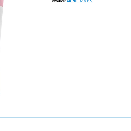
Výrobce:
AKINU CZ s.r.o.