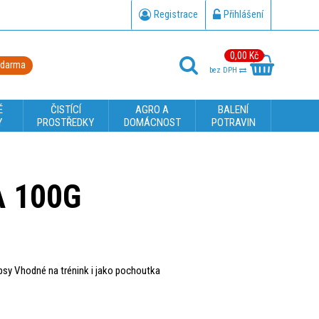
Registrace
Přihlášení
0,00 Kč
zdarma
bez DPH
É
ČISTÍCÍ
AGRO A
BALENÍ
Y
PROSTŘEDKY
DOMÁCNOST
POTRAVIN
 100G
 psy Vhodné na trénink i jako pochoutka