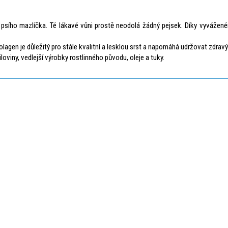
sího mazlíčka. Té lákavé vůni prostě neodolá žádný pejsek. Díky vyvážené
olagen je důležitý pro stále kvalitní a lesklou srst a napomáhá udržovat zdra
viny, vedlejší výrobky rostlinného původu, oleje a tuky.