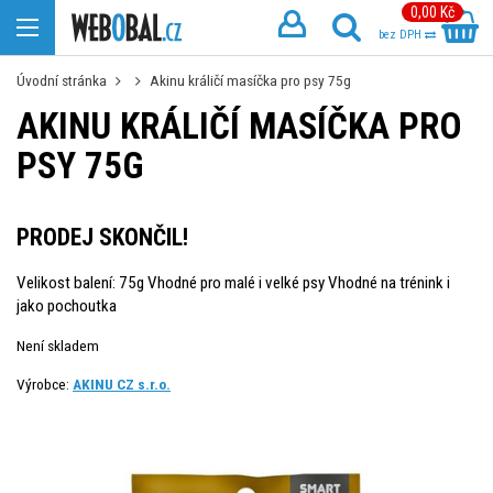
0,00 Kč
bez DPH
Úvodní stránka
Akinu králičí masíčka pro psy 75g
AKINU KRÁLIČÍ MASÍČKA PRO
PSY 75G
PRODEJ SKONČIL!
Velikost balení: 75g Vhodné pro malé i velké psy Vhodné na trénink i
jako pochoutka
Není skladem
Výrobce:
AKINU CZ s.r.o.