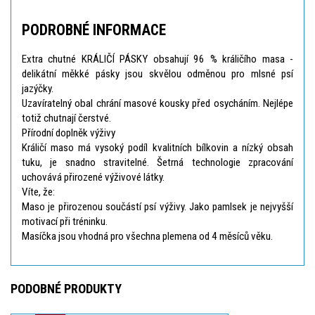
PODROBNÉ INFORMACE
Extra chutné KRÁLIČÍ PÁSKY obsahují 96 % králičího masa -
delikátní měkké pásky jsou skvělou odměnou pro mlsné psí
jazýčky.
Uzavíratelný obal chrání masové kousky před osycháním. Nejlépe
totiž chutnají čerstvé.
Přírodní doplněk výživy
Králičí maso má vysoký podíl kvalitních bílkovin a nízký obsah
tuku, je snadno stravitelné. Šetrná technologie zpracování
uchovává přirozené výživové látky.
Víte, že:
Maso je přirozenou součástí psí výživy. Jako pamlsek je nejvyšší
motivací při tréninku.
Masíčka jsou vhodná pro všechna plemena od 4 měsíců věku.
PODOBNÉ PRODUKTY