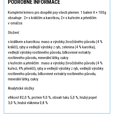
PODROBNÉ INFORMACE
Kompletní krmivo pro dospělé psy všech plemen. 1 balení 4 × 100g
obsahuje : 2× s králičím a karotkou, 2× s kuřecím a jehněčím
v omáčce.
Složení:
s králíkem a karotkou: maso a výrobky živočišného původu (4 %
králičí), ryby a vedlejší výrobky z ryb, zelenina (4 % karotka),
vedlejší výrobky rostlinného původu, bílkovinné extrakty
rostlinného původu, minerální látky, cukry.
s kuřecím a jehněčím : maso a výrobky živočišného původu (4 %
kuřecí, 4% jehněčí), ryby a vedlejší výrobky z ryb, vedlejší výrobky
rostlinného původu, bílkovinné extrakty rostlinného původu,
minerální látky, cukry.
Analytické složky:
vlhkost 82,0 %, protein 9,0 %, obsah tuku 5,0 %, hrubý popel
3,0 %, hrubá vláknina 0,8 %.