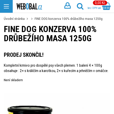
0,00 Kč
bez DPH
Úvodní stránka
FINE DOG konzerva 100% drůbežího masa 1250g
FINE DOG KONZERVA 100%
DRŮBEŽÍHO MASA 1250G
PRODEJ SKONČIL!
Kompletní krmivo pro dospělé psy všech plemen. 1 balení 4 × 100g
obsahuje : 2× s králičím a karotkou, 2× s kuřecím a jehněčím v omáčce.
Není skladem