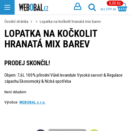
0,00 Kč
bez DPH
Úvodní stránka
Lopatka na kočkolit hranatá mix barev
LOPATKA NA KOČKOLIT
HRANATÁ MIX BAREV
PRODEJ SKONČIL!
Objem: 7,6L 100% přírodní Vůně levandule Vysoká savost & Regulace
zápachu Ekonomický & Nízká spotřeba
Není skladem
Výrobce:
WEBOBAL s.r.o.