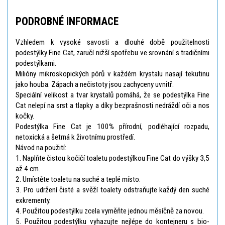
PODROBNÉ INFORMACE
Vzhledem k vysoké savosti a dlouhé době použitelnosti
podestýlky Fine Cat, zaručí nižší spotřebu ve srovnání s tradičními
podestýlkami.
Milióny mikroskopických pórů v každém krystalu nasají tekutinu
jako houba. Zápach a nečistoty jsou zachyceny uvnitř.
Speciální velikost a tvar krystalů pomáhá, že se podestýlka Fine
Cat nelepí na srst a tlapky a díky bezprašnosti nedráždí oči a nos
kočky.
Podestýlka Fine Cat je 100% přírodní, podléhající rozpadu,
netoxická a šetrná k životnímu prostředí.
Návod na použití:
1. Naplňte čistou kočičí toaletu podestýlkou Fine Cat do výšky 3,5
až 4 cm.
2. Umístěte toaletu na suché a teplé místo.
3. Pro udržení čisté a svěží toalety odstraňujte každý den suché
exkrementy.
4. Použitou podestýlku zcela vyměňte jednou měsíčně za novou.
5. Použitou podestýlku vyhazujte nejlépe do kontejneru s bio-