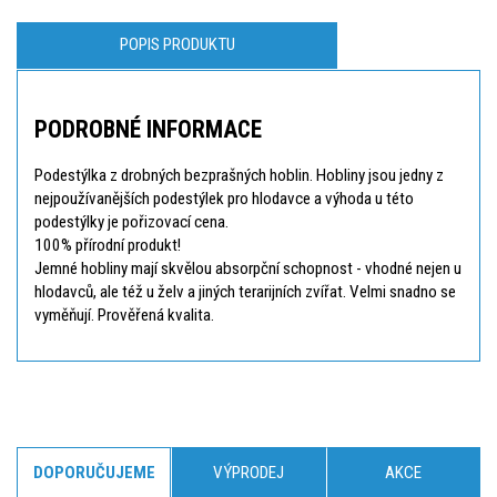
POPIS PRODUKTU
PODROBNÉ INFORMACE
Podestýlka z drobných bezprašných hoblin. Hobliny jsou jedny z
nejpoužívanějších podestýlek pro hlodavce a výhoda u této
podestýlky je pořizovací cena.
100% přírodní produkt!
Jemné hobliny mají skvělou absorpční schopnost - vhodné nejen u
hlodavců, ale též u želv a jiných terarijních zvířat. Velmi snadno se
vyměňují. Prověřená kvalita.
DOPORUČUJEME
VÝPRODEJ
AKCE