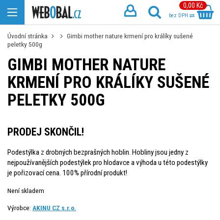
0,00 Kč
bez DPH
Úvodní stránka
Gimbi mother nature krmení pro králíky sušené
peletky 500g
GIMBI MOTHER NATURE
KRMENÍ PRO KRÁLÍKY SUŠENÉ
PELETKY 500G
PRODEJ SKONČIL!
Podestýlka z drobných bezprašných hoblin. Hobliny jsou jedny z
nejpoužívanějších podestýlek pro hlodavce a výhoda u této podestýlky
je pořizovací cena. 100% přírodní produkt!
Není skladem
Výrobce:
AKINU CZ s.r.o.