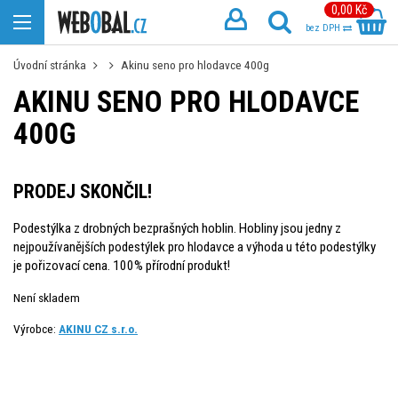
0,00 Kč
bez DPH
Úvodní stránka
Akinu seno pro hlodavce 400g
AKINU SENO PRO HLODAVCE
400G
PRODEJ SKONČIL!
Podestýlka z drobných bezprašných hoblin. Hobliny jsou jedny z
nejpoužívanějších podestýlek pro hlodavce a výhoda u této podestýlky
je pořizovací cena. 100% přírodní produkt!
Není skladem
Výrobce:
AKINU CZ s.r.o.