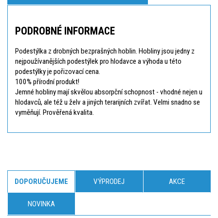
PODROBNÉ INFORMACE
Podestýlka z drobných bezprašných hoblin. Hobliny jsou jedny z
nejpoužívanějších podestýlek pro hlodavce a výhoda u této
podestýlky je pořizovací cena.
100% přírodní produkt!
Jemné hobliny mají skvělou absorpční schopnost - vhodné nejen u
hlodavců, ale též u želv a jiných terarijních zvířat. Velmi snadno se
vyměňují. Prověřená kvalita.
DOPORUČUJEME
VÝPRODEJ
AKCE
NOVINKA