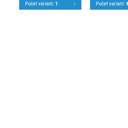
Počet variant:
1
Počet variant:
KONTAKTUJTE N
Jsme Vám k dispoz
725 586 487
obchod@webo