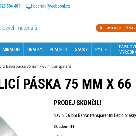
725 586 487
obchod@webobal.cz
lových materiálů
Doprava od 5000 Kč 
PAPÍROV
MIRALON
OBÁLKY
PLACHTY
SÁČKY
PYTLE
VÝROBK
cí balicí páska 75 mm x 66 m transparent
LICÍ PÁSKA 75 MM X 6
PRODEJ SKONČIL!
Návin: 66 bm Barva: transparentní Lepidlo: akry
Skladem:
48