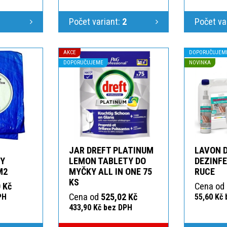
1
Počet variant:
2
Počet va
AKCE
DOPORUČUJEM
DOPORUČUJEME
NOVINKA
JAR DREFT PLATINUM
LAVON 
KY
LEMON TABLETY DO
DEZINFE
M2
MYČKY ALL IN ONE 75
RUCE
KS
 Kč
Cena od
Cena od
525,02 Kč
PH
55,60 Kč
433,90 Kč bez DPH