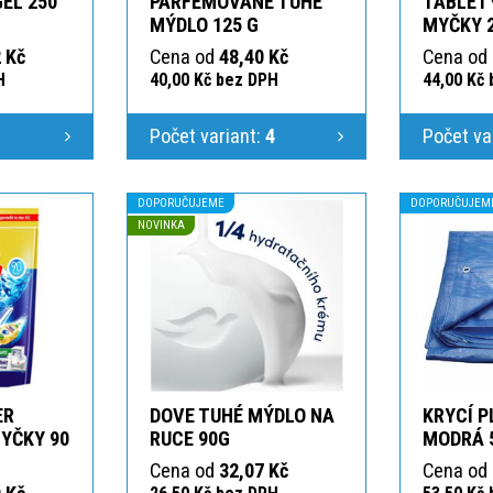
GEL 250
PARFEMOVANÉ TUHÉ
TABLETY
MÝDLO 125 G
MYČKY 
 Kč
Cena od
48,40 Kč
Cena od
H
40,00 Kč bez DPH
44,00 Kč
1
Počet variant:
4
Počet va
DOPORUČUJEME
DOPORUČUJEM
NOVINKA
ER
DOVE TUHÉ MÝDLO NA
KRYCÍ P
YČKY 90
RUCE 90G
MODRÁ 
Cena od
32,07 Kč
Cena od