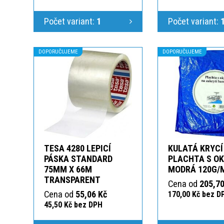
Počet variant:
1
Počet variant:
DOPORUČUJEME
DOPORUČUJEME
TESA 4280 LEPICÍ
KULATÁ KRYCÍ
PÁSKA STANDARD
PLACHTA S O
75MM X 66M
MODRÁ 120G/
TRANSPARENT
Cena od
205,70
Cena od
55,06 Kč
170,00 Kč bez D
45,50 Kč bez DPH