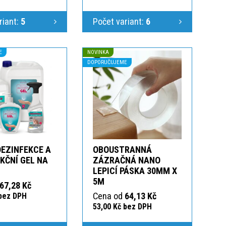
riant:
5
Počet variant:
6
E
NOVINKA
DOPORUČUJEME
DEZINFEKCE A
OBOUSTRANNÁ
KČNÍ GEL NA
ZÁZRAČNÁ NANO
LEPICÍ PÁSKA 30MM X
5M
67,28 Kč
Cena od
64,13 Kč
 bez DPH
53,00 Kč bez DPH