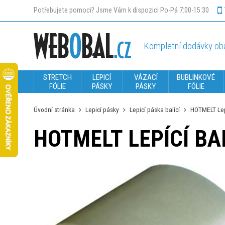
Potřebujete pomoci? Jsme Vám k dispozici Po-Pá 7:00-15:30
Kompletní dodávky oba
STRETCH
LEPICÍ
VÁZACÍ
BUBLINKOVÉ
FÓLIE
PÁSKY
PÁSKY
FÓLIE
Úvodní stránka
Lepicí pásky
Lepicí páska balící
HOTMELT Lepí
HOTMELT LEPÍCÍ BA