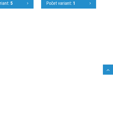
riant:
5
Počet variant:
1
 výroba
o používání cookies