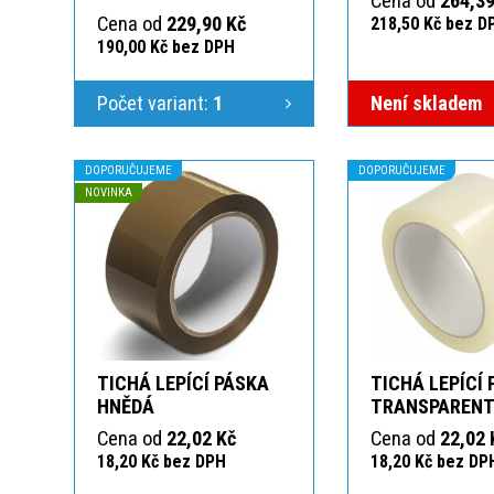
Cena od
264,39
Cena od
229,90 Kč
218,50 Kč bez D
190,00 Kč bez DPH
Počet variant:
1
Není skladem
DOPORUČUJEME
DOPORUČUJEME
NOVINKA
TICHÁ LEPÍCÍ PÁSKA
TICHÁ LEPÍCÍ
HNĚDÁ
TRANSPAREN
Cena od
22,02 Kč
Cena od
22,02 
18,20 Kč bez DPH
18,20 Kč bez DP