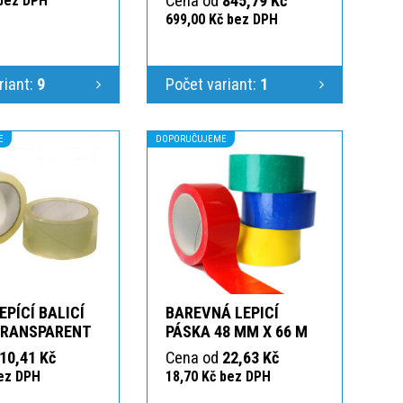
Cena od
845,79 Kč
 bez DPH
699,00 Kč bez DPH
riant:
9
Počet variant:
1
E
DOPORUČUJEME
EPÍCÍ BALICÍ
BAREVNÁ LEPICÍ
TRANSPARENT
PÁSKA 48 MM X 66 M
10,41 Kč
Cena od
22,63 Kč
bez DPH
18,70 Kč bez DPH