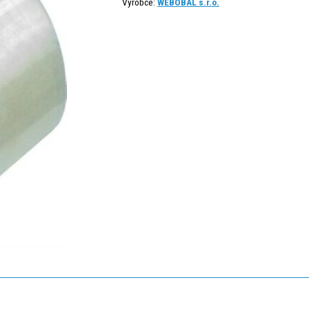
Výrobce:
WEBOBAL s.r.o.