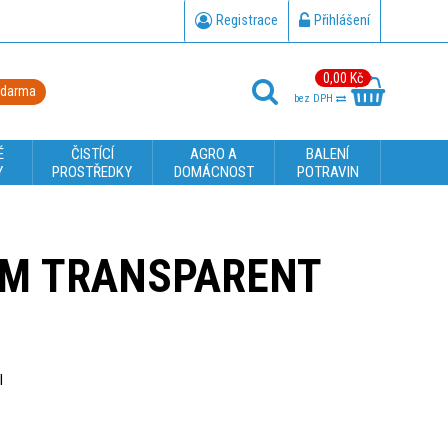
Registrace
Přihlášení
0,00 Kč
zdarma
bez DPH
É
ČISTÍCÍ
AGRO A
BALENÍ
Y
PROSTŘEDKY
DOMÁCNOST
POTRAVIN
6 M TRANSPARENT
l