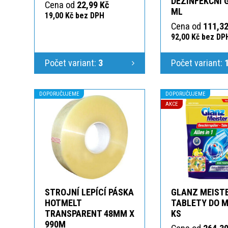
DEZINFEKČNÍ 
Cena od
22,99 Kč
ML
19,00 Kč bez DPH
Cena od
111,32
92,00 Kč bez DP
Počet variant:
3
Počet variant:
DOPORUČUJEME
DOPORUČUJEME
AKCE
STROJNÍ LEPÍCÍ PÁSKA
GLANZ MEIST
HOTMELT
TABLETY DO M
TRANSPARENT 48MM X
KS
990M