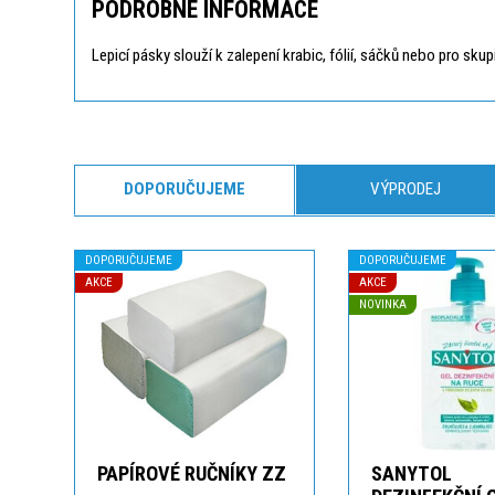
PODROBNÉ INFORMACE
Lepicí pásky slouží k zalepení krabic, fólií, sáčků nebo pro sku
DOPORUČUJEME
VÝPRODEJ
DOPORUČUJEME
DOPORUČUJEME
AKCE
AKCE
NOVINKA
PAPÍROVÉ RUČNÍKY ZZ
SANYTOL