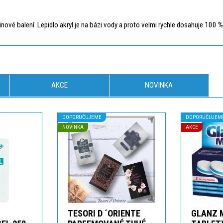
pinové balení. Lepidlo akryl je na bázi vody a proto velmi rychle dosahuje 100 %
AKCE
NOVINKA
DOPORUČUJEME
DOPORUČUJEM
NOVINKA
AKCE
TESORI D ´ORIENTE
GLANZ 