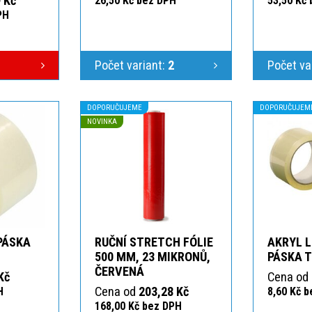
 Kč
26,50 Kč bez DPH
53,50 Kč
PH
Počet variant:
2
Počet va
DOPORUČUJEME
DOPORUČUJEM
NOVINKA
 PÁSKA
RUČNÍ STRETCH FÓLIE
AKRYL L
T
500 MM, 23 MIKRONŮ,
PÁSKA 
ČERVENÁ
Kč
Cena od
Cena od
203,28 Kč
H
8,60 Kč 
168,00 Kč bez DPH