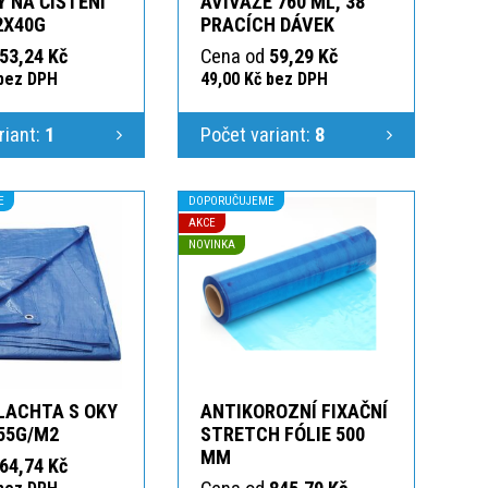
 NA ČIŠTĚNÍ
AVIVÁŽE 760 ML, 38
2X40G
PRACÍCH DÁVEK
53,24 Kč
Cena od
59,29 Kč
 bez DPH
49,00 Kč bez DPH
riant:
1
Počet variant:
8
E
DOPORUČUJEME
AKCE
NOVINKA
LACHTA S OKY
ANTIKOROZNÍ FIXAČNÍ
55G/M2
STRETCH FÓLIE 500
MM
64,74 Kč