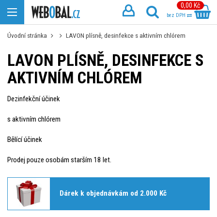
0,00 Kč
bez DPH
Úvodní stránka
LAVON plísně, desinfekce s aktivním chlórem
LAVON PLÍSNĚ, DESINFEKCE S
AKTIVNÍM CHLÓREM
Dezinfekční účinek
s aktivním chlórem
Bělící účinek
Prodej pouze osobám starším 18 let.
Dárek k objednávkám od 2.000 Kč