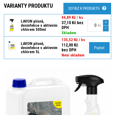
VARIANTY PRODUKTU
DOTAZ K PRODUKTU
44,89 Kč / ks
LAVON plísně,
37,10 Kč bez
desinfekce s aktivním
ks
DPH
chlórem 500ml
Skladem
135,52 Kč / ks
LAVON plísně,
112,00 Kč
desinfekce s aktivním
Poptat
bez DPH
chlórem 5L
Není skladem