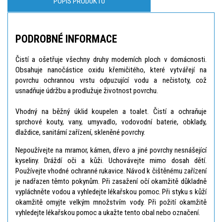
POPIS PRODUKTU
PODROBNÉ INFORMACE
Čistí a ošetřuje všechny druhy moderních ploch v domácnosti.
Obsahuje nanočástice oxidu křemičitého, které vytvářejí na
povrchu ochrannou vrstu odpuzující vodu a nečistoty, což
usnadňuje údržbu a prodlužuje životnost povrchu.
Vhodný na běžný úklid koupelen a toalet. Čistí a ochraňuje
sprchové kouty, vany, umyvadlo, vodovodní baterie, obklady,
dlaždice, sanitární zařízení, skleněné povrchy.
Nepoužívejte na mramor, kámen, dřevo a jiné povrchy nesnášející
kyseliny. Dráždí oči a kůži. Uchovávejte mimo dosah dětí.
Používejte vhodné ochranné rukavice. Návod k čištěnému zařízení
je nadřazen těmto pokynům. Při zasažení očí okamžitě důkladně
vypláchněte vodou a vyhledejte lékařskou pomoc. Při styku s kůží
okamžitě omyjte velkým množstvím vody. Při požití okamžitě
vyhledejte lékařskou pomoc a ukažte tento obal nebo označení.