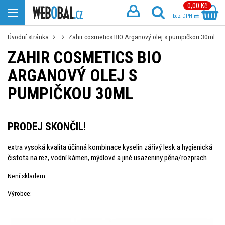
0,00 Kč
bez DPH
Úvodní stránka
Zahir cosmetics BIO Arganový olej s pumpičkou 30ml
ZAHIR COSMETICS BIO
ARGANOVÝ OLEJ S
PUMPIČKOU 30ML
PRODEJ SKONČIL!
extra vysoká kvalita účinná kombinace kyselin zářivý lesk a hygienická
čistota na rez, vodní kámen, mýdlové a jiné usazeniny pěna/rozprach
Není skladem
Výrobce: