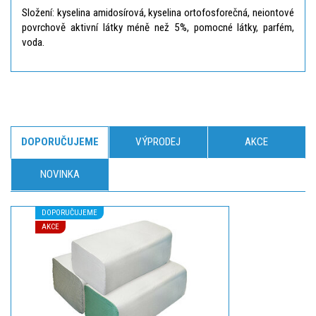
Složení: kyselina amidosírová, kyselina ortofosforečná, neiontové
povrchově aktivní látky méně než 5%, pomocné látky, parfém,
voda.
DOPORUČUJEME
VÝPRODEJ
AKCE
NOVINKA
DOPORUČUJEME
AKCE