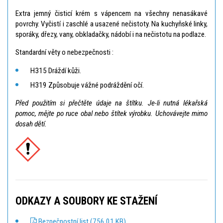
Extra jemný čisticí krém s vápencem na všechny nenasákavé
povrchy. Vyčistí i zaschlé a usazené nečistoty. Na kuchyňské linky,
sporáky, dřezy, vany, obkladačky, nádobí i na nečistotu na podlaze.
Standardní věty o nebezpečnosti :
H315 Dráždí kůži.
H319 Způsobuje vážné podráždění očí.
Před použitím si přečtěte údaje na štítku. Je-li nutná lékařská
pomoc, mějte po ruce obal nebo štítek výrobku. Uchovávejte mimo
dosah dětí.
ODKAZY A SOUBORY KE STAŽENÍ
Bezpečnostní list (756.01 KB)