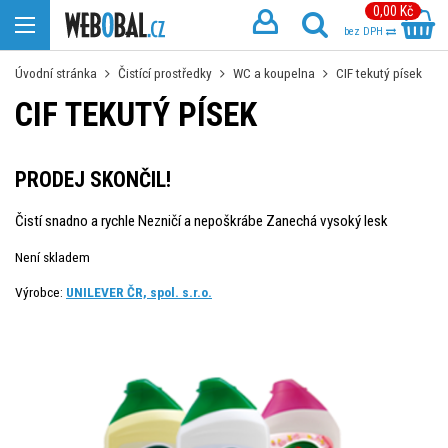
0,00 Kč
bez DPH
Úvodní stránka
Čistící prostředky
WC a koupelna
CIF tekutý písek
CIF TEKUTÝ PÍSEK
PRODEJ SKONČIL!
Čistí snadno a rychle Nezničí a nepoškrábe Zanechá vysoký lesk
Není skladem
Výrobce:
UNILEVER ČR, spol. s.r.o.