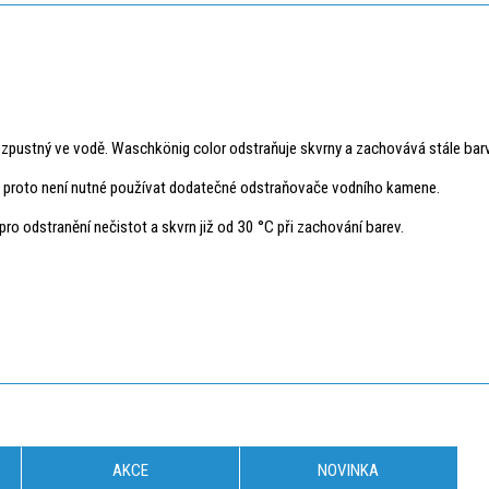
zpustný ve vodě. Waschkönig color odstraňuje skvrny a zachovává stále barvy 
a proto není nutné používat dodatečné odstraňovače vodního kamene.
ro odstranění nečistot a skvrn již od 30 °C při zachování barev.
AKCE
NOVINKA