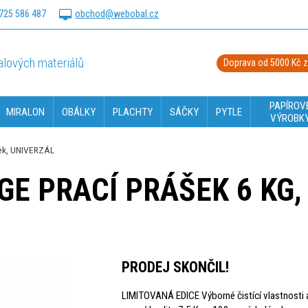
725 586 487
obchod@webobal.cz
lových materiálů
Doprava od 5000 Kč 
PAPÍROV
MIRALON
OBÁLKY
PLACHTY
SÁČKY
PYTLE
VÝROBK
vek, UNIVERZÁL
 PRACÍ PRÁŠEK 6 KG, 
PRODEJ SKONČIL!
LIMITOVANÁ EDICE Výborné čistící vlastnosti 