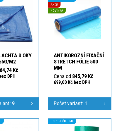
AKCE
NOVINKA
LACHTA S OKY
ANTIKOROZNÍ FIXAČNÍ
55G/M2
STRETCH FÓLIE 500
MM
64,74 Kč
Cena od
845,79 Kč
 bez DPH
699,00 Kč bez DPH
riant:
9
Počet variant:
1
E
DOPORUČUJEME