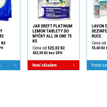
JAR DREFT PLATINUM
LAVON 
KY
LEMON TABLETY DO
DEZINFE
M2
MYČKY ALL IN ONE 75
RUCE
KS
 Kč
Cena od
Cena od
525,02 Kč
PH
55,60 Kč
433,90 Kč bez DPH
4
Není skladem
Počet va