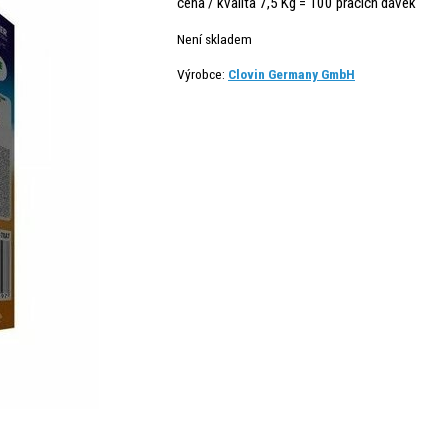
cena / kvalita 7,5 Kg = 100 pracích dávek
Není skladem
Výrobce:
Clovin Germany GmbH