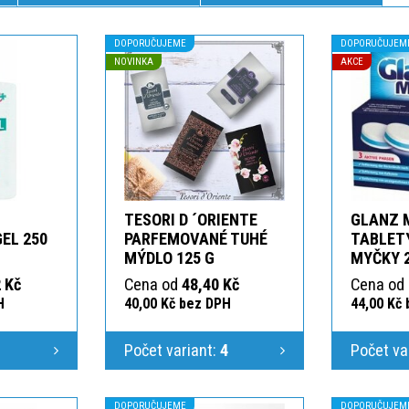
DOPORUČUJEME
DOPORUČUJEM
NOVINKA
AKCE
TESORI D ´ORIENTE
GLANZ 
GEL 250
PARFEMOVANÉ TUHÉ
TABLETY
MÝDLO 125 G
MYČKY 
 Kč
Cena od
48,40 Kč
Cena od
H
40,00 Kč bez DPH
44,00 Kč
1
Počet variant:
4
Počet va
DOPORUČUJEME
DOPORUČUJEM