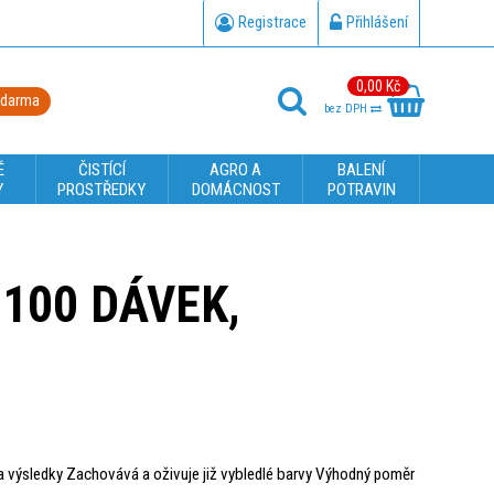
Registrace
Přihlášení
0,00 Kč
zdarma
bez DPH
É
ČISTÍCÍ
AGRO A
BALENÍ
Y
PROSTŘEDKY
DOMÁCNOST
POTRAVIN
100 DÁVEK,
a výsledky Zachovává a oživuje již vybledlé barvy Výhodný poměr