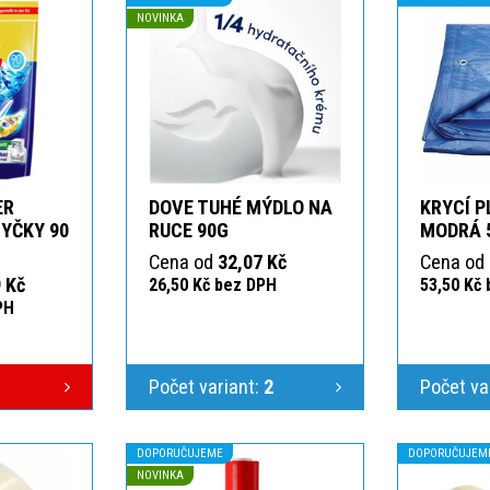
NOVINKA
ER
DOVE TUHÉ MÝDLO NA
KRYCÍ P
YČKY 90
RUCE 90G
MODRÁ 
Cena od
32,07 Kč
Cena od
 Kč
26,50 Kč bez DPH
53,50 Kč
PH
Počet variant:
2
Počet va
DOPORUČUJEME
DOPORUČUJEM
NOVINKA