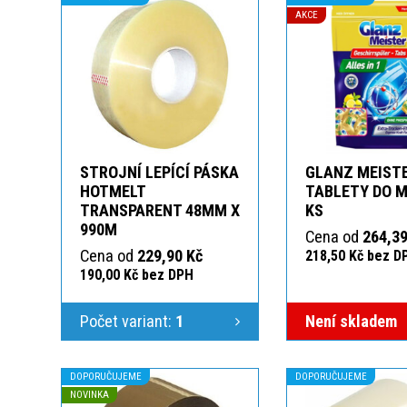
AKCE
STROJNÍ LEPÍCÍ PÁSKA
GLANZ MEIST
HOTMELT
TABLETY DO M
TRANSPARENT 48MM X
KS
990M
Cena od
264,39
Cena od
229,90 Kč
218,50 Kč bez D
190,00 Kč bez DPH
Počet variant:
1
Není skladem
DOPORUČUJEME
DOPORUČUJEME
NOVINKA