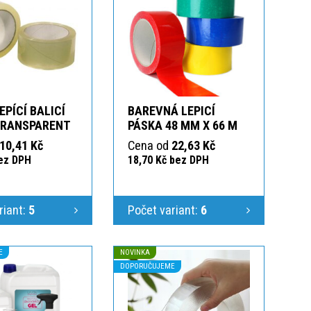
EPÍCÍ BALICÍ
BAREVNÁ LEPICÍ
TRANSPARENT
PÁSKA 48 MM X 66 M
10,41 Kč
Cena od
22,63 Kč
bez DPH
18,70 Kč bez DPH
riant:
5
Počet variant:
6
E
NOVINKA
DOPORUČUJEME