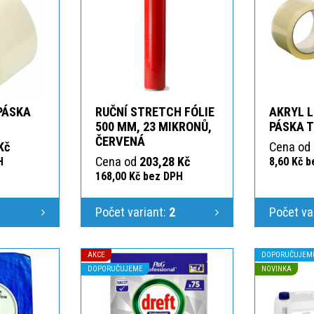
 PÁSKA
RUČNÍ STRETCH FÓLIE
AKRYL L
T
500 MM, 23 MIKRONŮ,
PÁSKA 
ČERVENÁ
Kč
Cena od
Cena od
203,28 Kč
H
8,60 Kč 
168,00 Kč bez DPH
1
Počet variant:
2
Počet va
AKCE
DOPORUČUJEM
DOPORUČUJEME
NOVINKA