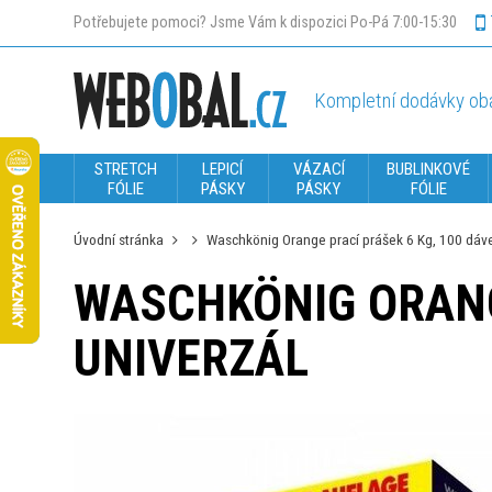
Potřebujete pomoci? Jsme Vám k dispozici Po-Pá 7:00-15:30
Kompletní dodávky oba
STRETCH
LEPICÍ
VÁZACÍ
BUBLINKOVÉ
FÓLIE
PÁSKY
PÁSKY
FÓLIE
Úvodní stránka
Waschkönig Orange prací prášek 6 Kg, 100 dá
WASCHKÖNIG ORANGE
UNIVERZÁL