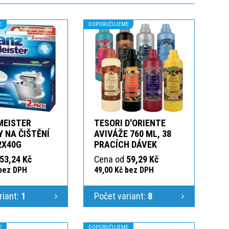
E
DOPORUČUJEME
MEISTER
TESORI D'ORIENTE
 NA ČIŠTĚNÍ
AVIVÁŽE 760 ML, 38
2X40G
PRACÍCH DÁVEK
53,24 Kč
Cena od
59,29 Kč
 bez DPH
49,00 Kč bez DPH
riant:
1
Počet variant:
8
E
DOPORUČUJEME