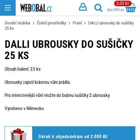
0,00 Kč
bez DPH
Úvodní stránka
Čistící prostředky
Praní
DALLI ubrousky do sušičky
25 ks
DALLI UBROUSKY DO SUŠIČKY
25 KS
Obsah balení: 25 ks
Ubrousky zajistí krásnou vůni prádla.
Pro intenzivnější vůní vložte do bubnu sušičky 2 ubrousky.
Vyrobeno v Německu
Dárek k objednávkám od 2.000 Kč