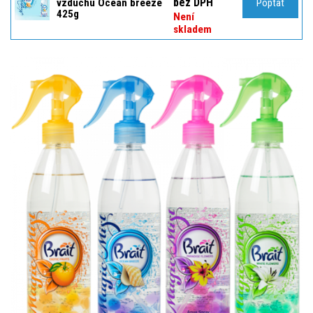
bez DPH
vzduchu Ocean breeze
Poptat
425g
Není
skladem