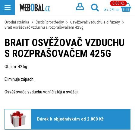
0,00 Kč
bez DPH
Úvodní stránka
Čistící prostředky
Osvěžovač vzduchu a difuzéry
Brait osvěžovač vzduchu s rozprašovačem 425g
BRAIT OSVĚŽOVAČ VZDUCHU
S ROZPRAŠOVAČEM 425G
Objem: 425g
Eliminuje zápach.
Osvěžovače vzduchu voní čistěji a svěžeji.
Dárek k objednávkám od 2.000 Kč