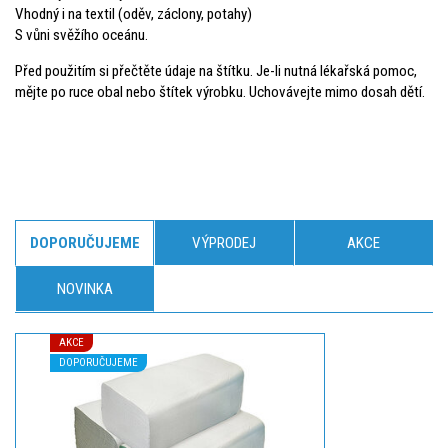
Vhodný i na textil (oděv, záclony, potahy)
S vůni svěžího oceánu.
Před použitím si přečtěte údaje na štítku. Je-li nutná lékařská pomoc,
mějte po ruce obal nebo štítek výrobku. Uchovávejte mimo dosah dětí.
DOPORUČUJEME
VÝPRODEJ
AKCE
NOVINKA
AKCE
DOPORUČUJEME