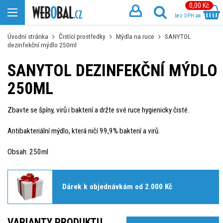
0,00 Kč
bez DPH
Úvodní stránka
Čistící prostředky
Mýdla na ruce
SANYTOL
dezinfekční mýdlo 250ml
SANYTOL DEZINFEKČNÍ MÝDLO
250ML
Zbavte se špíny, virů i bakterií a držte své ruce hygienicky čisté.
Antibakteriální mýdlo, která ničí 99,9% bakterií a virů.
Obsah: 250ml
Dárek k objednávkám od 2.000 Kč
VARIANTY PRODUKTU