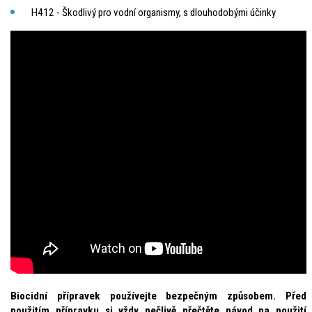
H412 - Škodlivý pro vodní organismy, s dlouhodobými účinky
Biocidní přípravek používejte bezpečným způsobem. Před
použitím přípravku si vždy pečlivě přečtěte návod na použití