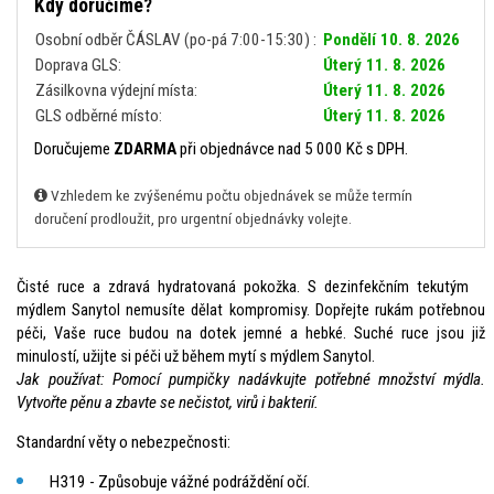
Kdy doručíme?
Osobní odběr ČÁSLAV (po-pá 7:00-15:30) :
Pondělí 10. 8. 2026
Doprava GLS:
Úterý 11. 8. 2026
Zásilkovna výdejní místa:
Úterý 11. 8. 2026
GLS odběrné místo:
Úterý 11. 8. 2026
Doručujeme
ZDARMA
při objednávce nad 5 000 Kč s DPH.
Vzhledem ke zvýšenému počtu objednávek se může termín
doručení prodloužit, pro urgentní objednávky volejte.
Čisté ruce a zdravá hydratovaná pokožka. S dezinfekčním tekutým
mýdlem Sanytol nemusíte dělat kompromisy. Dopřejte rukám potřebnou
péči, Vaše ruce budou na dotek jemné a hebké. Suché ruce jsou již
minulostí, užijte si péči už během mytí s mýdlem Sanytol.
Jak používat: Pomocí pumpičky nadávkujte potřebné množství mýdla.
Vytvořte pěnu a zbavte se nečistot, virů i bakterií.
Standardní věty o nebezpečnosti:
H319 - Způsobuje vážné podráždění očí.