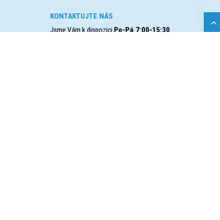
KONTAKTUJTE NÁS
Jsme Vám k dispozici
Po-Pá 7:00-15:30
725 586 487
obchod@webobal.cz
Pod Nádražím 547, Čáslav, 286 01
VŠE O NÁKUPU
Obchodní podmínky
Možnosti dopravy
Možnosti platby
Zpracování osobních údajů
O NÁS
Kontakt
Zakázková výroba
Články
Informace o používání cookies