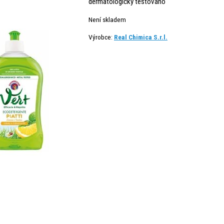
dermatologicky testováno
Není skladem
Výrobce:
Real Chimica S.r.l.