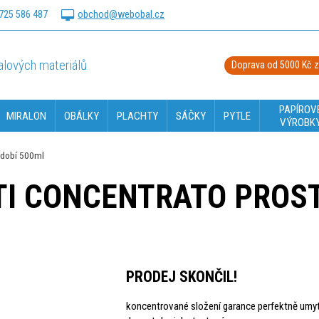
725 586 487
obchod@webobal.cz
lových materiálů
Doprava od 5000 Kč 
PAPÍROV
MIRALON
OBÁLKY
PLACHTY
SÁČKY
PYTLE
VÝROBK
ádobí 500ml
TI CONCENTRATO PROS
PRODEJ SKONČIL!
koncentrované složení garance perfektně umy