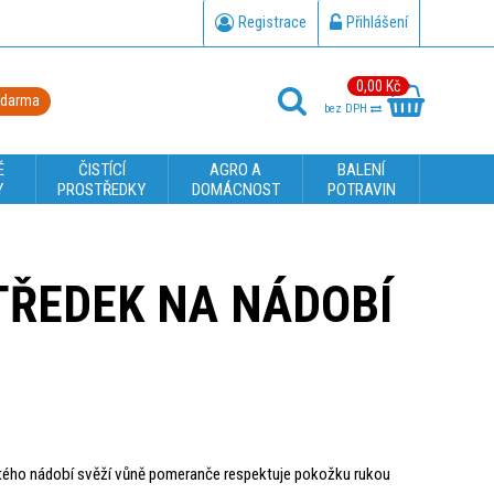
Registrace
Přihlášení
0,00 Kč
zdarma
bez DPH
É
ČISTÍCÍ
AGRO A
BALENÍ
Y
PROSTŘEDKY
DOMÁCNOST
POTRAVIN
TŘEDEK NA NÁDOBÍ
tého nádobí svěží vůně pomeranče respektuje pokožku rukou