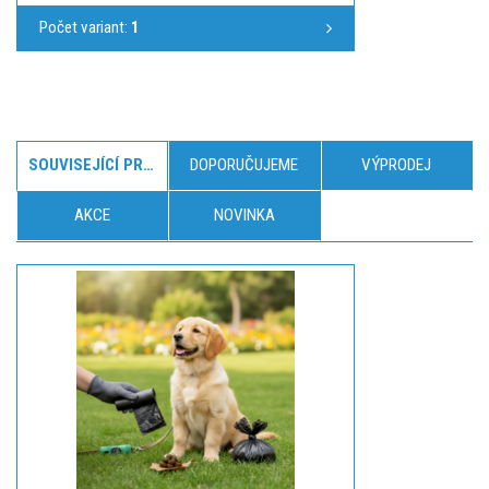
Počet variant:
1
SOUVISEJÍCÍ PRODUKTY
DOPORUČUJEME
VÝPRODEJ
AKCE
NOVINKA