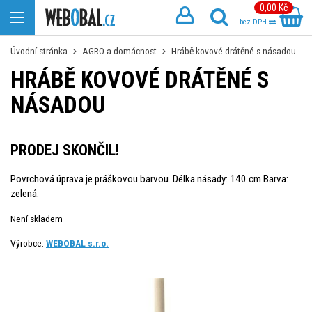
0,00 Kč
bez DPH
Úvodní stránka
AGRO a domácnost
Hrábě kovové drátěné s násadou
HRÁBĚ KOVOVÉ DRÁTĚNÉ S
NÁSADOU
PRODEJ SKONČIL!
Povrchová úprava je práškovou barvou. Délka násady: 140 cm Barva:
zelená.
Není skladem
Výrobce:
WEBOBAL s.r.o.