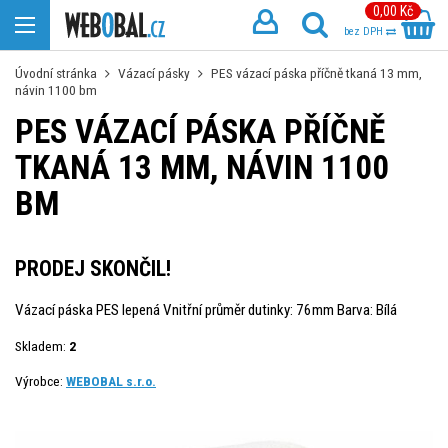
0,00 Kč
bez DPH
Úvodní stránka
Vázací pásky
PES vázací páska příčně tkaná 13 mm,
návin 1100 bm
PES VÁZACÍ PÁSKA PŘÍČNĚ
TKANÁ 13 MM, NÁVIN 1100
BM
PRODEJ SKONČIL!
Vázací páska PES lepená Vnitřní průměr dutinky: 76mm Barva: Bílá
Skladem:
2
Výrobce:
WEBOBAL s.r.o.