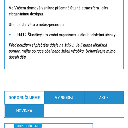
Ve Vašem domově vznikne příjemná útulná atmosféra i díky
elegantnímu designu.
Standardní věta o nebezpečnosti:
H412 Škodlivý pro vodní organismy, s dlouhodobými účinky.
Před použitím si přečtěte údaje na štítku. Je-li nutná lékařská
pomoc, mějte po ruce obal nebo štítek výrobku. Uchovávejte mimo
dosah dětí.
DOPORUČUJEME
VÝPRODEJ
AKCE
NOVINKA
DOPORUČUJEME