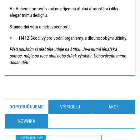
Ve Vašem domově vznikne příjemná útulná atmosféra i díky
elegantnímu designu.
Standardní věta o nebezpečnosti:
H412 Škodlivý pro vodní organismy, s dlouhodobými účinky.
Před použitím si přečtěte údaje na štítku. Je-li nutná lékařská
pomoc, mějte po ruce obal nebo štítek výrobku. Uchovávejte mimo
dosah dětí.
DOPORUČUJEME
VÝPRODEJ
AKCE
NOVINKA
DOPORUČUJEME