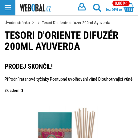
0,00 Kč
bez DPH
Úvodní stránka
Tesori D'oriente difuzér 200ml Ayuverda
TESORI D'ORIENTE DIFUZÉR
200ML AYUVERDA
PRODEJ SKONČIL!
Přírodní ratanové tyčinky Postupné uvolňování vůně Dlouhotrvající vůně
Skladem:
3