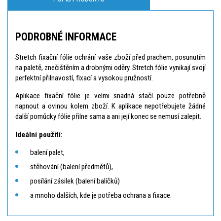
PODROBNÉ INFORMACE
Stretch fixační fólie ochrání vaše zboží před prachem, posunutím
na paletě, znečištěním a drobnými oděry. Stretch fólie vynikají svojí
perfektní přilnavostí, fixací a vysokou pružností.
Aplikace fixační fólie je velmi snadná stačí pouze potřebně
napnout a ovinou kolem zboží. K aplikace nepotřebujete žádné
další pomůcky fólie přilne sama a ani její konec se nemusí zalepit.
Ideální použití:
balení palet,
stěhování (balení předmětů),
posílání zásilek (balení balíčků)
a mnoho dalších, kde je potřeba ochrana a fixace.