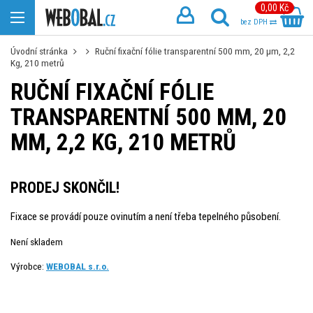
0,00 Kč
bez DPH
Úvodní stránka
Ruční fixační fólie transparentní 500 mm, 20 µm, 2,2
Kg, 210 metrů
RUČNÍ FIXAČNÍ FÓLIE
TRANSPARENTNÍ 500 MM, 20
ΜM, 2,2 KG, 210 METRŮ
PRODEJ SKONČIL!
Fixace se provádí pouze ovinutím a není třeba tepelného působení.
Není skladem
Výrobce:
WEBOBAL s.r.o.