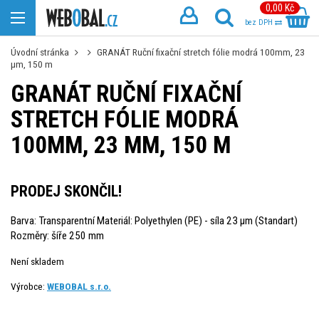
0,00 Kč
bez DPH
Úvodní stránka
GRANÁT Ruční fixační stretch fólie modrá 100mm, 23
µm, 150 m
GRANÁT RUČNÍ FIXAČNÍ
STRETCH FÓLIE MODRÁ
100MM, 23 ΜM, 150 M
PRODEJ SKONČIL!
Barva: Transparentní Materiál: Polyethylen (PE) - síla 23 µm (Standart)
Rozměry: šíře 250 mm
Není skladem
Výrobce:
WEBOBAL s.r.o.