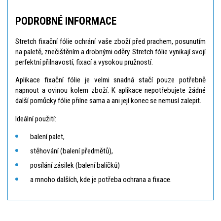
PODROBNÉ INFORMACE
Stretch fixační fólie ochrání vaše zboží před prachem, posunutím
na paletě, znečištěním a drobnými oděry. Stretch fólie vynikají svojí
perfektní přilnavostí, fixací a vysokou pružností.
Aplikace fixační fólie je velmi snadná stačí pouze potřebně
napnout a ovinou kolem zboží. K aplikace nepotřebujete žádné
další pomůcky fólie přilne sama a ani její konec se nemusí zalepit.
Ideální použití:
balení palet,
stěhování (balení předmětů),
posílání zásilek (balení balíčků)
a mnoho dalších, kde je potřeba ochrana a fixace.