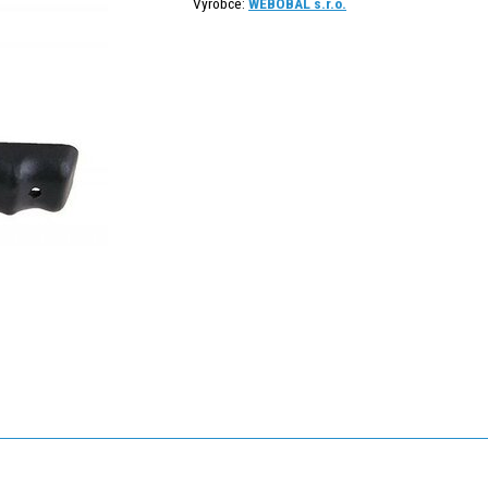
Výrobce:
WEBOBAL s.r.o.