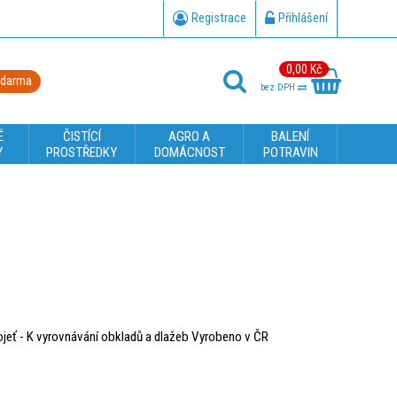
Registrace
Přihlášení
0,00 Kč
zdarma
bez DPH
É
ČISTÍCÍ
AGRO A
BALENÍ
Y
PROSTŘEDKY
DOMÁCNOST
POTRAVIN
ojeť - K vyrovnávání obkladů a dlažeb Vyrobeno v ČR