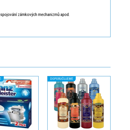
e a spojování zámkových mechanizmů apod.
E
DOPORUČUJEME