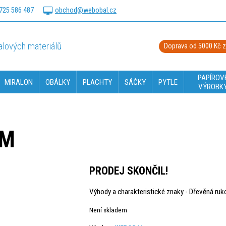
725 586 487
obchod@webobal.cz
lových materiálů
Doprava od 5000 Kč 
PAPÍROV
MIRALON
OBÁLKY
PLACHTY
SÁČKY
PYTLE
VÝROBK
CM
PRODEJ SKONČIL!
Výhody a charakteristické znaky - Dřevěná ruk
Není skladem