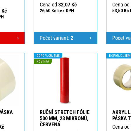
Cena od
32,07 Kč
Cena od
 Kč
26,50 Kč bez DPH
53,50 Kč
PH
Počet variant:
2
Počet va
DOPORUČUJEME
DOPORUČUJEM
NOVINKA
 PÁSKA
RUČNÍ STRETCH FÓLIE
AKRYL L
T
500 MM, 23 MIKRONŮ,
PÁSKA 
ČERVENÁ
Kč
Cena od