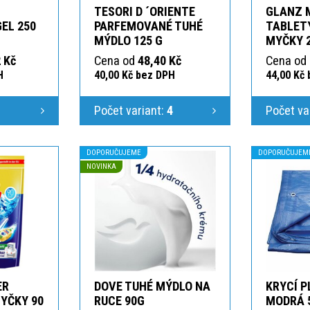
TESORI D ´ORIENTE
GLANZ 
GEL 250
PARFEMOVANÉ TUHÉ
TABLETY
MÝDLO 125 G
MYČKY 
 Kč
Cena od
48,40 Kč
Cena od
H
40,00 Kč bez DPH
44,00 Kč
1
Počet variant:
4
Počet va
DOPORUČUJEME
DOPORUČUJEM
NOVINKA
ER
DOVE TUHÉ MÝDLO NA
KRYCÍ P
YČKY 90
RUCE 90G
MODRÁ 