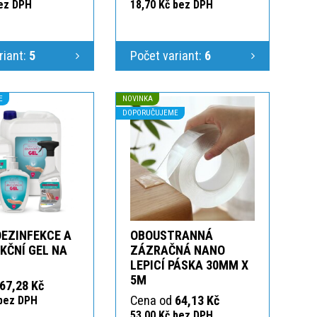
bez DPH
18,70 Kč bez DPH
riant:
5
Počet variant:
6
E
NOVINKA
DOPORUČUJEME
DEZINFEKCE A
OBOUSTRANNÁ
KČNÍ GEL NA
ZÁZRAČNÁ NANO
LEPICÍ PÁSKA 30MM X
5M
67,28 Kč
Cena od
64,13 Kč
 bez DPH
53,00 Kč bez DPH