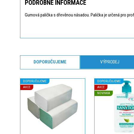
PODROBNÉ INFORMACE
Gumová palička s dřevěnou násadou. Palička je určená pro pro
DOPORUČUJEME
VÝPRODEJ
DOPORUČUJEME
DOPORUČUJEME
AKCE
AKCE
NOVINKA