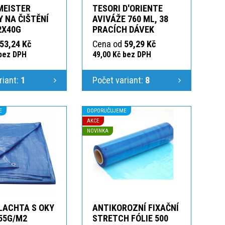
MEISTER
TESORI D'ORIENTE
 NA ČIŠTĚNÍ
AVIVÁŽE 760 ML, 38
2X40G
PRACÍCH DÁVEK
53,24 Kč
Cena od
59,29 Kč
 bez DPH
49,00 Kč bez DPH
riant:
1
Počet variant:
8
E
DOPORUČUJEME
AKCE
NOVINKA
LACHTA S OKY
ANTIKOROZNÍ FIXAČNÍ
55G/M2
STRETCH FÓLIE 500