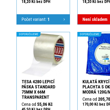
18,20 Kč bez DPH
18,20 Kč bez DP
Počet variant:
1
Není skladem
DOPORUČUJEME
DOPORUČUJEME
TESA 4280 LEPICÍ
KULATÁ KRYCÍ
PÁSKA STANDARD
PLACHTA S O
75MM X 66M
MODRÁ 120G/
TRANSPARENT
Cena od
205,70
Cena od
55,06 Kč
170,00 Kč bez D
45,50 Kč bez DPH