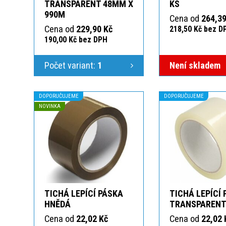
TRANSPARENT 48MM X
KS
990M
Cena od
264,39
Cena od
229,90 Kč
218,50 Kč bez D
190,00 Kč bez DPH
Počet variant:
1
Není skladem
DOPORUČUJEME
DOPORUČUJEME
NOVINKA
TICHÁ LEPÍCÍ PÁSKA
TICHÁ LEPÍCÍ
HNĚDÁ
TRANSPAREN
Cena od
22,02 Kč
Cena od
22,02 