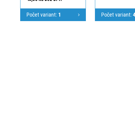
Počet variant:
1
Počet variant:
KONTAKTUJTE N
Jsme Vám k dispoz
725 586 487