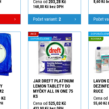
Cena od
203,28 Kč
H
8,60 Kč 
168,00 Kč bez DPH
Počet variant:
2
Počet va
AKCE
DOPORUČUJEM
DOPORUČUJEME
NOVINKA
JAR DREFT PLATINUM
LAVON 
KY
LEMON TABLETY DO
DEZINFE
M2
MYČKY ALL IN ONE 75
RUCE
KS
 Kč
Cena od
Cena od
525,02 Kč
PH
55,60 Kč
433,90 Kč bez DPH