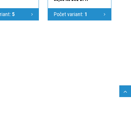
riant:
5
Počet variant:
1
 výroba