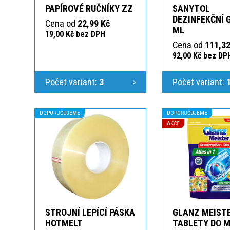
PAPÍROVÉ RUČNÍKY ZZ
SANYTOL
DEZINFEKČNÍ 
Cena od
22,99 Kč
ML
19,00 Kč bez DPH
Cena od
111,32
92,00 Kč bez DP
Počet variant:
3
Počet variant:
DOPORUČUJEME
DOPORUČUJEME
AKCE
STROJNÍ LEPÍCÍ PÁSKA
GLANZ MEIST
HOTMELT
TABLETY DO M