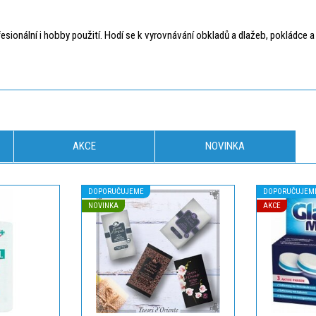
fesionální i hobby použití. Hodí se k vyrovnávání obkladů a dlažeb, pokládc
AKCE
NOVINKA
DOPORUČUJEME
DOPORUČUJEM
NOVINKA
AKCE