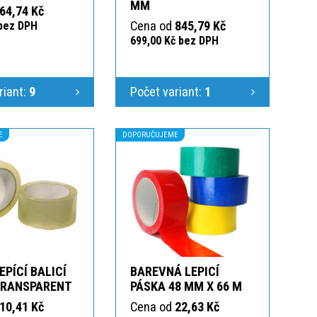
MM
64,74 Kč
Cena od
845,79 Kč
 bez DPH
699,00 Kč bez DPH
riant:
9
Počet variant:
1
E
DOPORUČUJEME
EPÍCÍ BALICÍ
BAREVNÁ LEPICÍ
TRANSPARENT
PÁSKA 48 MM X 66 M
10,41 Kč
Cena od
22,63 Kč