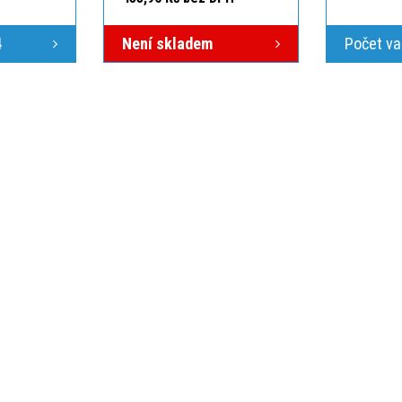
4
Není skladem
Počet va
ÁS
VŠE O NÁKUPU
O NÁS
ici
Po-Pá 7:00-15:30
Obchodní podmínky
Kontakt
Možnosti dopravy
Zakázková
Možnosti platby
Články