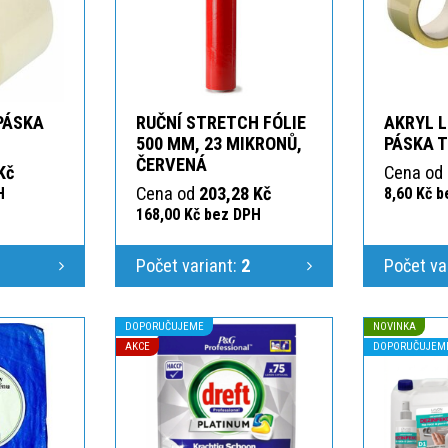
 PÁSKA
RUČNÍ STRETCH FÓLIE
AKRYL L
T
500 MM, 23 MIKRONŮ,
PÁSKA 
ČERVENÁ
Kč
Cena od
Cena od
203,28 Kč
H
8,60 Kč 
168,00 Kč bez DPH
1
Počet variant:
2
Počet va
DOPORUČUJEME
NOVINKA
AKCE
DOPORUČUJEM