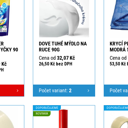
ER
DOVE TUHÉ MÝDLO NA
KRYCÍ P
YČKY 90
RUCE 90G
MODRÁ 
Cena od
32,07 Kč
Cena od
 Kč
26,50 Kč bez DPH
53,50 Kč
PH
Počet variant:
2
Počet va
DOPORUČUJEME
DOPORUČUJEM
NOVINKA