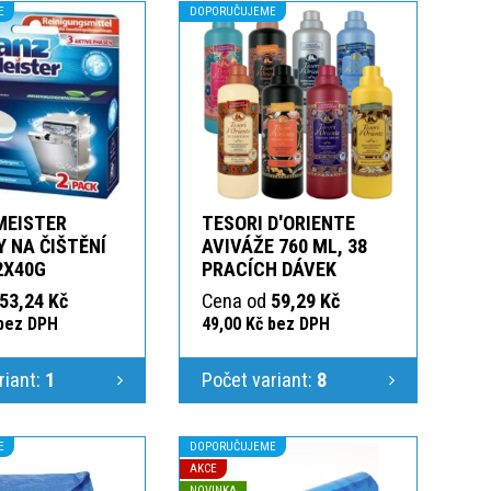
E
DOPORUČUJEME
MEISTER
TESORI D'ORIENTE
 NA ČIŠTĚNÍ
AVIVÁŽE 760 ML, 38
2X40G
PRACÍCH DÁVEK
53,24 Kč
Cena od
59,29 Kč
 bez DPH
49,00 Kč bez DPH
riant:
1
Počet variant:
8
E
DOPORUČUJEME
AKCE
NOVINKA