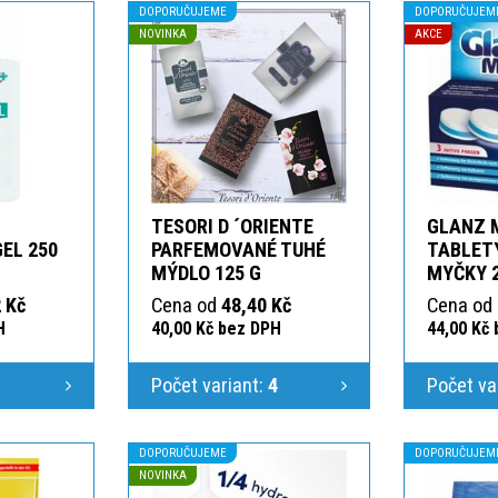
DOPORUČUJEME
DOPORUČUJEM
NOVINKA
AKCE
TESORI D ´ORIENTE
GLANZ 
GEL 250
PARFEMOVANÉ TUHÉ
TABLETY
MÝDLO 125 G
MYČKY 
 Kč
Cena od
48,40 Kč
Cena od
H
40,00 Kč bez DPH
44,00 Kč
1
Počet variant:
4
Počet va
DOPORUČUJEME
DOPORUČUJEM
NOVINKA