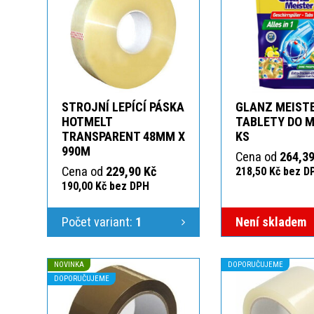
STROJNÍ LEPÍCÍ PÁSKA
GLANZ MEIST
HOTMELT
TABLETY DO M
TRANSPARENT 48MM X
KS
990M
Cena od
264,39
Cena od
229,90 Kč
218,50 Kč bez D
190,00 Kč bez DPH
Počet variant:
1
Není skladem
NOVINKA
DOPORUČUJEME
DOPORUČUJEME