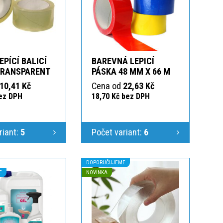
EPÍCÍ BALICÍ
BAREVNÁ LEPICÍ
TRANSPARENT
PÁSKA 48 MM X 66 M
10,41 Kč
Cena od
22,63 Kč
bez DPH
18,70 Kč bez DPH
riant:
5
Počet variant:
6
DOPORUČUJEME
E
NOVINKA