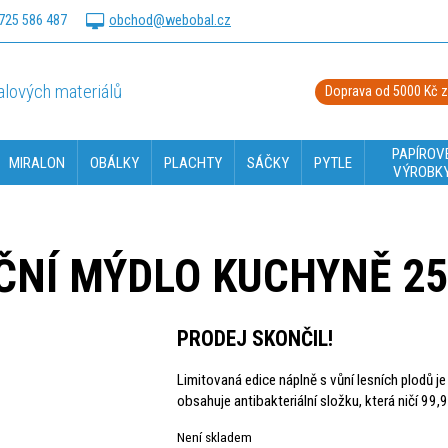
725 586 487
obchod@webobal.cz
lových materiálů
Doprava od 5000 Kč 
PAPÍROV
MIRALON
OBÁLKY
PLACHTY
SÁČKY
PYTLE
VÝROBK
ČNÍ MÝDLO KUCHYNĚ 2
PRODEJ SKONČIL!
Limitovaná edice náplně s vůní lesních plodů 
obsahuje antibakteriální složku, která ničí 99
Není skladem