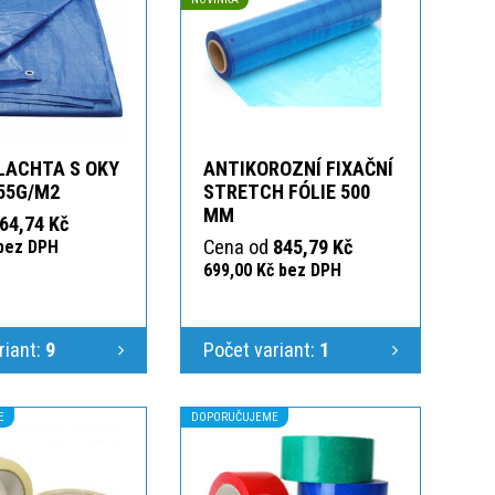
LACHTA S OKY
ANTIKOROZNÍ FIXAČNÍ
55G/M2
STRETCH FÓLIE 500
MM
64,74 Kč
Cena od
845,79 Kč
 bez DPH
699,00 Kč bez DPH
riant:
9
Počet variant:
1
E
DOPORUČUJEME