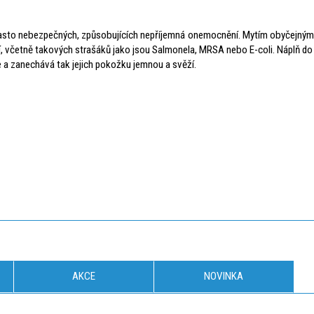
, často nebezpečných, způsobujících nepříjemná onemocnění. Mytím obyčejným 
terií, včetně takových strašáků jako jsou Salmonela, MRSA nebo E-coli. Nápl
ce a zanechává tak jejich pokožku jemnou a svěží.
AKCE
NOVINKA