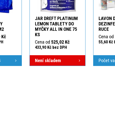
JAR DREFT PLATINUM
LAVON 
KY
LEMON TABLETY DO
DEZINFE
M2
MYČKY ALL IN ONE 75
RUCE
KS
 Kč
Cena od
Cena od
525,02 Kč
PH
55,60 Kč
433,90 Kč bez DPH
4
Není skladem
Počet va