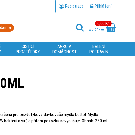
Registrace
Přihlášení
0,00 Kč
zdarma
bez DPH
É
ČISTÍCÍ
AGRO A
BALENÍ
Y
PROSTŘEDKY
DOMÁCNOST
POTRAVIN
50ML
je určená pro bezdotykové dávkovače mýdla Dettol. Mýdlo
,9% bakterií a virů a přitom pokožku nevysušuje. Obsah: 250 ml