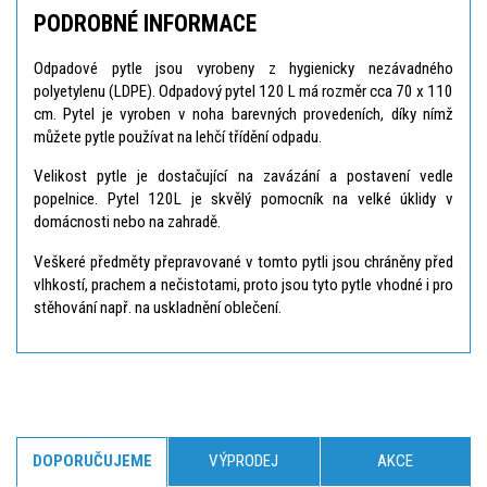
PODROBNÉ INFORMACE
Odpadové pytle jsou vyrobeny z hygienicky nezávadného
polyetylenu (LDPE). Odpadový pytel 120 L má rozměr cca 70 x 110
cm. Pytel je vyroben v noha barevných provedeních, díky nímž
můžete pytle používat na lehčí třídění odpadu.
Velikost pytle je dostačující na zavázání a postavení vedle
popelnice. Pytel 120L je skvělý pomocník na velké úklidy v
domácnosti nebo na zahradě.
Veškeré předměty přepravované v tomto pytli jsou chráněny před
vlhkostí, prachem a nečistotami, proto jsou tyto pytle vhodné i pro
stěhování např. na uskladnění oblečení.
DOPORUČUJEME
VÝPRODEJ
AKCE