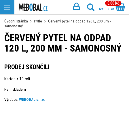
0,00 Kč
bez DPH
Úvodní stránka
Pytle
Červený pytel na odpad 120 L, 200 µm -
samonosný
ČERVENÝ PYTEL NA ODPAD
120 L, 200 ΜM - SAMONOSNÝ
PRODEJ SKONČIL!
Karton = 10 rolí
Není skladem
Výrobce:
WEBOBAL s.r.o.