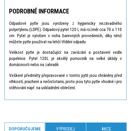
PODROBNÉ INFORMACE
Odpadové pytle jsou vyrobeny z hygienicky nezávadného
polyetylenu (LDPE). Odpadový pytel 120 L má rozměr cca 70 x 110
cm. Pytel je vyroben v noha barevných provedeních, díky nímž
můžete pytle používat na lehčí třídění odpadu.
Velikost pytle je dostačující na zavázání a postavení vedle
popelnice. Pytel 120L je skvělý pomocník na velké úklidy v
domácnosti nebo na zahradě.
Veškeré předměty přepravované v tomto pytli jsou chráněny před
vlhkostí, prachem a nečistotami, proto jsou tyto pytle vhodné i pro
stěhování např. na uskladnění oblečení.
DOPORUČUJEME
VÝPRODEJ
AKCE