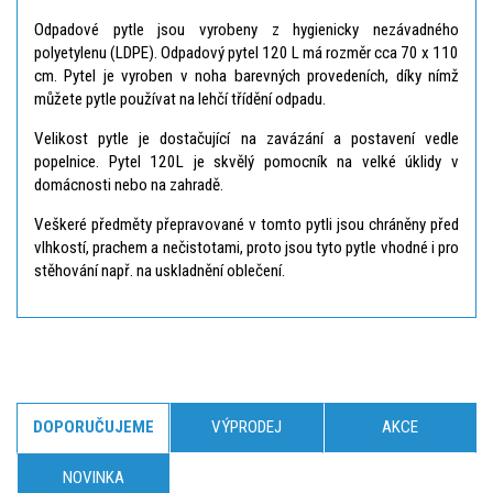
Odpadové pytle jsou vyrobeny z hygienicky nezávadného
polyetylenu (LDPE). Odpadový pytel 120 L má rozměr cca 70 x 110
cm. Pytel je vyroben v noha barevných provedeních, díky nímž
můžete pytle používat na lehčí třídění odpadu.
Velikost pytle je dostačující na zavázání a postavení vedle
popelnice. Pytel 120L je skvělý pomocník na velké úklidy v
domácnosti nebo na zahradě.
Veškeré předměty přepravované v tomto pytli jsou chráněny před
vlhkostí, prachem a nečistotami, proto jsou tyto pytle vhodné i pro
stěhování např. na uskladnění oblečení.
DOPORUČUJEME
VÝPRODEJ
AKCE
NOVINKA