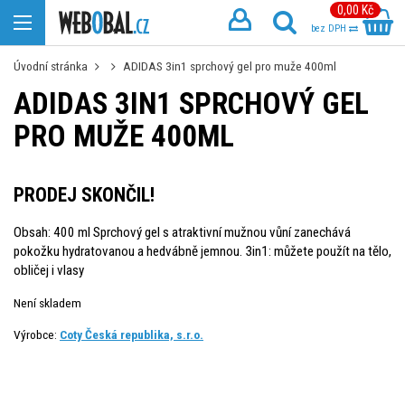
0,00 Kč
bez DPH
Úvodní stránka
ADIDAS 3in1 sprchový gel pro muže 400ml
ADIDAS 3IN1 SPRCHOVÝ GEL
PRO MUŽE 400ML
PRODEJ SKONČIL!
Obsah: 400 ml Sprchový gel s atraktivní mužnou vůní zanechává
pokožku hydratovanou a hedvábně jemnou. 3in1: můžete použít na tělo,
obličej i vlasy
Není skladem
Výrobce:
Coty Česká republika, s.r.o.