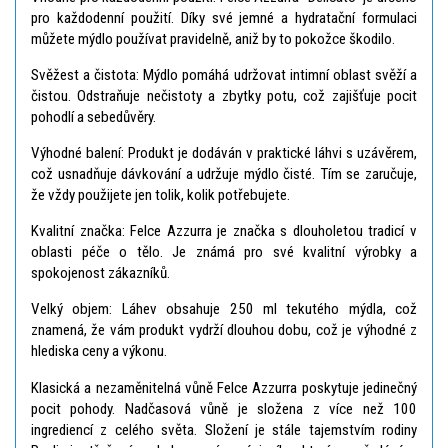
pro každodenní použití. Díky své jemné a hydratační formulaci
můžete mýdlo používat pravidelně, aniž by to pokožce škodilo.
Svěžest a čistota: Mýdlo pomáhá udržovat intimní oblast svěží a
čistou. Odstraňuje nečistoty a zbytky potu, což zajišťuje pocit
pohodlí a sebedůvěry.
Výhodné balení: Produkt je dodáván v praktické láhvi s uzávěrem,
což usnadňuje dávkování a udržuje mýdlo čisté. Tím se zaručuje,
že vždy použijete jen tolik, kolik potřebujete.
Kvalitní značka: Felce Azzurra je značka s dlouholetou tradicí v
oblasti péče o tělo. Je známá pro své kvalitní výrobky a
spokojenost zákazníků.
Velký objem: Láhev obsahuje 250 ml tekutého mýdla, což
znamená, že vám produkt vydrží dlouhou dobu, což je výhodné z
hlediska ceny a výkonu.
Klasická a nezaměnitelná vůně Felce Azzurra poskytuje jedinečný
pocit pohody. Nadčasová vůně je složena z více než 100
ingrediencí z celého světa. Složení je stále tajemstvím rodiny