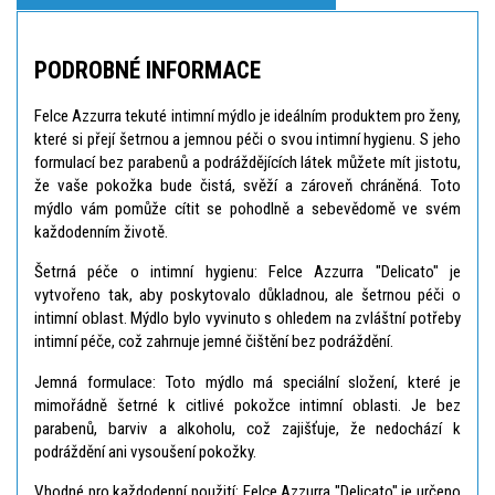
PODROBNÉ INFORMACE
Felce Azzurra tekuté intimní mýdlo je ideálním produktem pro ženy,
které si přejí šetrnou a jemnou péči o svou intimní hygienu. S jeho
formulací bez parabenů a podráždějících látek můžete mít jistotu,
že vaše pokožka bude čistá, svěží a zároveň chráněná. Toto
mýdlo vám pomůže cítit se pohodlně a sebevědomě ve svém
každodenním životě.
Šetrná péče o intimní hygienu: Felce Azzurra "Delicato" je
vytvořeno tak, aby poskytovalo důkladnou, ale šetrnou péči o
intimní oblast. Mýdlo bylo vyvinuto s ohledem na zvláštní potřeby
intimní péče, což zahrnuje jemné čištění bez podráždění.
Jemná formulace: Toto mýdlo má speciální složení, které je
mimořádně šetrné k citlivé pokožce intimní oblasti. Je bez
parabenů, barviv a alkoholu, což zajišťuje, že nedochází k
podráždění ani vysoušení pokožky.
Vhodné pro každodenní použití: Felce Azzurra "Delicato" je určeno