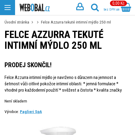
0,00 Kč
bez DPH
Úvodní stránka
Felce Azzurra tekuté intimní mýdlo 250 ml
FELCE AZZURRA TEKUTÉ
INTIMNÍ MÝDLO 250 ML
PRODEJ SKONČIL!
Felce Azzurra intimní mýdlo je navrženo s důrazem na jemnost a
šetrnost vůči citlivé pokožce intimní oblasti. * jemná formulace *
vhodné pro každodenní použití * svěžest a čistota * kvalita značky
Není skladem
Výrobce:
Paglieri SpA