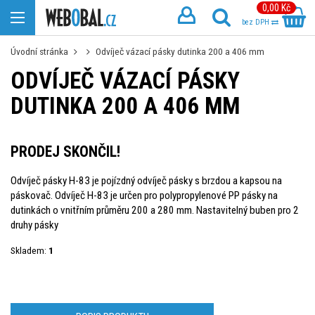
0,00 Kč
bez DPH
Úvodní stránka
Odvíječ vázací pásky dutinka 200 a 406 mm
ODVÍJEČ VÁZACÍ PÁSKY
DUTINKA 200 A 406 MM
PRODEJ SKONČIL!
Odvíječ pásky H-83 je pojízdný odvíječ pásky s brzdou a kapsou na
páskovač. Odvíječ H-83 je určen pro polypropylenové PP pásky na
dutinkách o vnitřním průměru 200 a 280 mm. Nastavitelný buben pro 2
druhy pásky
Skladem:
1