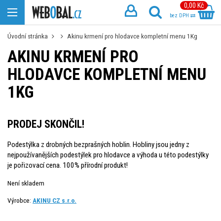
0,00 Kč
bez DPH
Úvodní stránka
Akinu krmení pro hlodavce kompletní menu 1Kg
AKINU KRMENÍ PRO
HLODAVCE KOMPLETNÍ MENU
1KG
PRODEJ SKONČIL!
Podestýlka z drobných bezprašných hoblin. Hobliny jsou jedny z
nejpoužívanějších podestýlek pro hlodavce a výhoda u této podestýlky
je pořizovací cena. 100% přírodní produkt!
Není skladem
Výrobce:
AKINU CZ s.r.o.