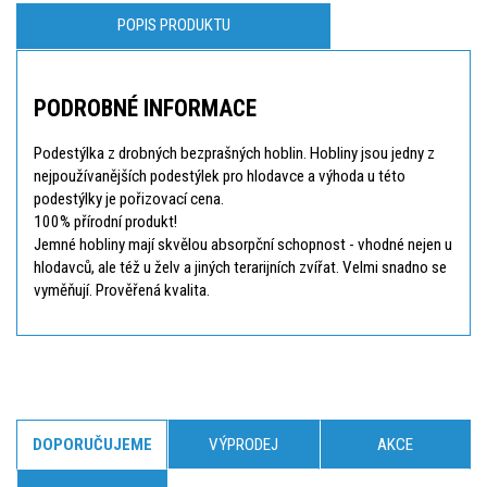
POPIS PRODUKTU
PODROBNÉ INFORMACE
Podestýlka z drobných bezprašných hoblin. Hobliny jsou jedny z
nejpoužívanějších podestýlek pro hlodavce a výhoda u této
podestýlky je pořizovací cena.
100% přírodní produkt!
Jemné hobliny mají skvělou absorpční schopnost - vhodné nejen u
hlodavců, ale též u želv a jiných terarijních zvířat. Velmi snadno se
vyměňují. Prověřená kvalita.
DOPORUČUJEME
VÝPRODEJ
AKCE