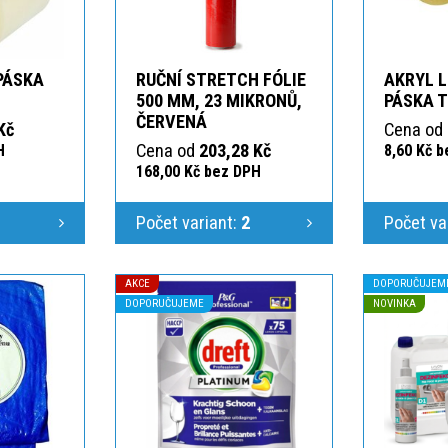
 PÁSKA
RUČNÍ STRETCH FÓLIE
AKRYL L
T
500 MM, 23 MIKRONŮ,
PÁSKA 
ČERVENÁ
Kč
Cena od
Cena od
203,28 Kč
H
8,60 Kč 
168,00 Kč bez DPH
1
Počet variant:
2
Počet va
AKCE
DOPORUČUJEM
DOPORUČUJEME
NOVINKA