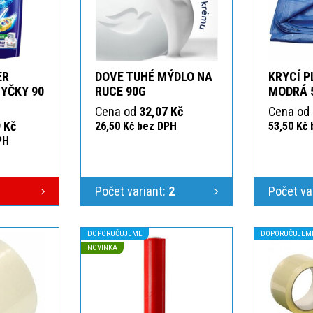
ER
DOVE TUHÉ MÝDLO NA
KRYCÍ P
YČKY 90
RUCE 90G
MODRÁ 
Cena od
32,07 Kč
Cena od
 Kč
26,50 Kč bez DPH
53,50 Kč
PH
Počet variant:
2
Počet va
DOPORUČUJEME
DOPORUČUJEM
NOVINKA