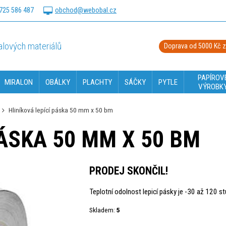
725 586 487
obchod@webobal.cz
lových materiálů
Doprava od 5000 Kč 
PAPÍROV
MIRALON
OBÁLKY
PLACHTY
SÁČKY
PYTLE
VÝROBK
Hliníková lepící páska 50 mm x 50 bm
PÁSKA 50 MM X 50 BM
PRODEJ SKONČIL!
Teplotní odolnost lepicí pásky je -30 až 120 st
Skladem:
5