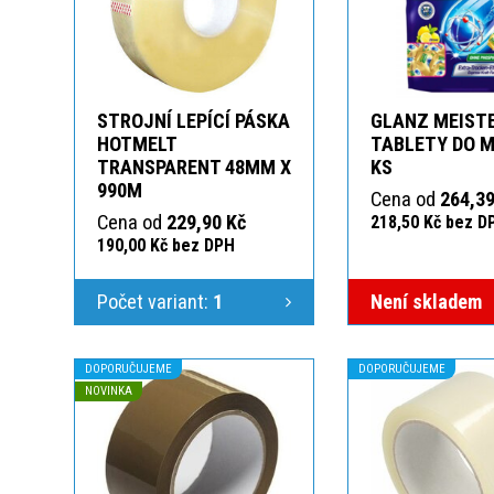
STROJNÍ LEPÍCÍ PÁSKA
GLANZ MEIST
HOTMELT
TABLETY DO M
TRANSPARENT 48MM X
KS
990M
Cena od
264,39
Cena od
229,90 Kč
218,50 Kč bez D
190,00 Kč bez DPH
Počet variant:
1
Není skladem
DOPORUČUJEME
DOPORUČUJEME
NOVINKA