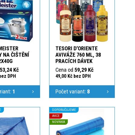
MEISTER
TESORI D'ORIENTE
 NA ČIŠTĚNÍ
AVIVÁŽE 760 ML, 38
2X40G
PRACÍCH DÁVEK
53,24 Kč
Cena od
59,29 Kč
 bez DPH
49,00 Kč bez DPH
riant:
1
Počet variant:
8
E
DOPORUČUJEME
AKCE
NOVINKA