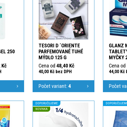
TESORI D ´ORIENTE
GLANZ 
GEL 250
PARFEMOVANÉ TUHÉ
TABLETY
MÝDLO 125 G
MYČKY 
 Kč
Cena od
48,40 Kč
Cena od
H
40,00 Kč bez DPH
44,00 Kč
1
Počet variant:
4
Počet va
DOPORUČUJEME
DOPORUČUJEM
NOVINKA