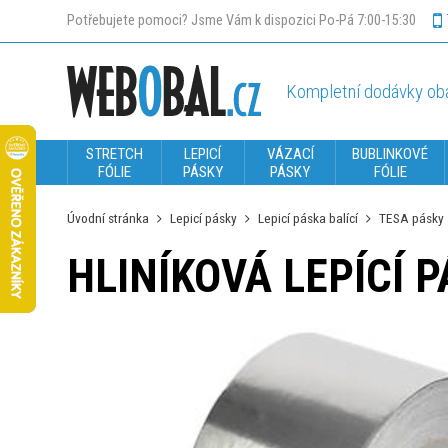
Potřebujete pomoci? Jsme Vám k dispozici Po-Pá 7:00-15:30
Kompletní dodávky oba
STRETCH
LEPICÍ
VÁZACÍ
BUBLINKOVÉ
FÓLIE
PÁSKY
PÁSKY
FÓLIE
Úvodní stránka
Lepicí pásky
Lepicí páska balící
TESA pásky
HLINÍKOVÁ LEPÍCÍ 