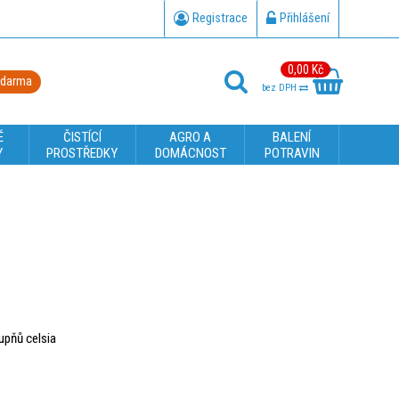
Registrace
Přihlášení
0,00 Kč
zdarma
bez DPH
É
ČISTÍCÍ
AGRO A
BALENÍ
Y
PROSTŘEDKY
DOMÁCNOST
POTRAVIN
upňů celsia