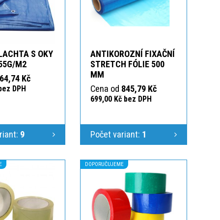
LACHTA S OKY
ANTIKOROZNÍ FIXAČNÍ
55G/M2
STRETCH FÓLIE 500
MM
64,74 Kč
Cena od
845,79 Kč
 bez DPH
699,00 Kč bez DPH
riant:
9
Počet variant:
1
E
DOPORUČUJEME