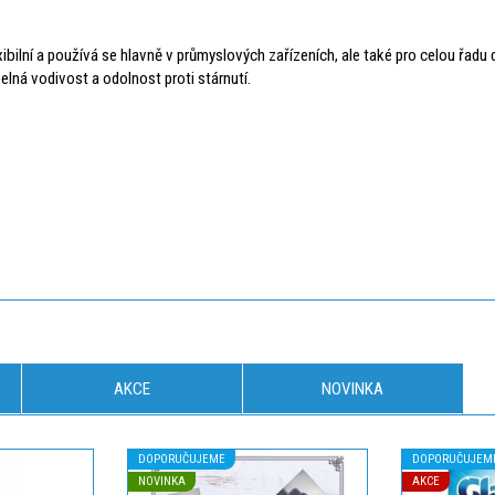
bilní a používá se hlavně v průmyslových zařízeních, ale také pro celou řadu da
elná vodivost a odolnost proti stárnutí.
AKCE
NOVINKA
DOPORUČUJEME
DOPORUČUJEM
NOVINKA
AKCE