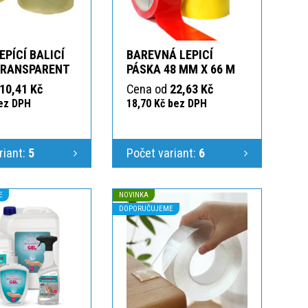
EPÍCÍ BALICÍ
BAREVNÁ LEPICÍ
TRANSPARENT
PÁSKA 48 MM X 66 M
10,41 Kč
Cena od
22,63 Kč
bez DPH
18,70 Kč bez DPH
riant:
5
Počet variant:
6
E
NOVINKA
DOPORUČUJEME