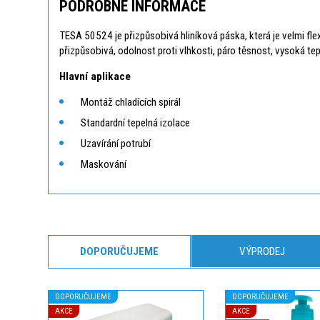
PODROBNÉ INFORMACE
TESA 50524 je přizpůsobivá hliníková páska, která je velmi flexi
přizpůsobivá, odolnost proti vlhkosti, páro těsnost, vysoká tep
Hlavní aplikace
Montáž chladících spirál
Standardní tepelná izolace
Uzavírání potrubí
Maskování
DOPORUČUJEME
VÝPRODEJ
DOPORUČUJEME
DOPORUČUJEME
AKCE
AKCE