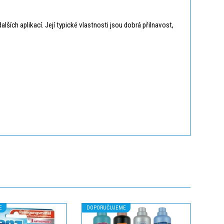
lších aplikací. Její typické vlastnosti jsou dobrá přilnavost,
E
DOPORUČUJEME